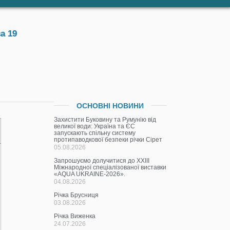
а 19
ОСНОВНІ НОВИНИ
Захистити Буковину та Румунію від
великої води: Україна та ЄС
запускають спільну систему
протипаводкової безпеки річки Сірет
05.08.2026
Запрошуємо долучитися до ХХІІІ
Міжнародної спеціалізованої виставки
«AQUA UKRAINE-2026».
04.08.2026
Річка Брусниця
03.08.2026
Річка Виженка
24.07.2026