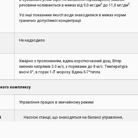
3
3
речовини коливаються в межах від 9,0 мг/дм
до 11,0 мг/дм
.
Усі інші показники якості води знаходилися в межах норми
гранично допустимої концентрації
Не надходило
Хмарно з проясненням, вдень короткочасний дощ. Вітер
змінних напрямів 2-3 м/с, з поривами до 8 м/с. Температура
вночі 0°, в горах 1-3 ̊ морозу. Вдень 5-7°тепла.
кого комплексу
Управління працює в звичайному режимі
й
Насосні станції, що знаходяться на балансі управління,
законсервовані.
вищ