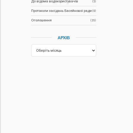
До відома водокористувачів
(3)
Протоколи засідань Басейнової ради
(9)
Оголошення
(35)
АРХІВ