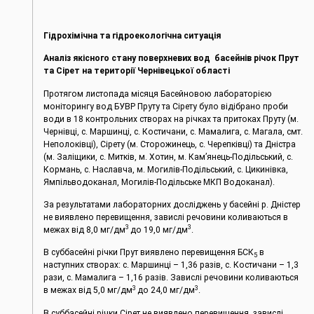
Гідрохімічна та гідроекологічна ситуація
Аналіз якісного стану поверхневих вод басейнів річок Прут
та Сірет на території Чернівецької області
Протягом листопада місяця Басейновою лабораторією
моніторингу вод БУВР Пруту та Сірету було відібрано проби
води в 18 контрольних створах на річках та притоках Пруту (м.
Чернівці, c. Маршинці, с. Костичани, с. Мамалига, с. Магала, смт.
Неполоківці), Сірету (м. Сторожинець, с. Черепківці) та Дністра
(м. Заліщики, с. Митків, м. Хотин, м. Кам’янець-Подільський, с.
Кормань, с. Наславча, м. Могилів-Подільський, с. Цикинівка,
Ямпільводоканал, Могилів-Подільське МКП Водоканал).
За результатами лабораторних досліджень у басейні р. Дністер
не виявлено перевищення, завислі речовини коливаються в
3
3
межах від 8,0 мг/дм
до 19,0 мг/дм
.
В суббасейні річки Прут виявлено перевищення БСК
в
5
наступних створах: c. Маршинці – 1,36 разів, с. Костичани – 1,3
рази, с. Мамалига – 1,16 разів. Завислі речовини коливаються
3
3
в межах від 5,0 мг/дм
до 24,0 мг/дм
.
В суббасейні річки Сірет не виявлено перевищення, завислі