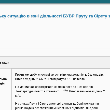
у ситуацію в зоні діяльності БУВР Пруту та Сірету з
туація
Протягом доби спостерігалася мінлива хмарність, без опадів.
гічна
Вітер західний 2-4 м/с. Температура 5° – 8° тепла.
ція
На даний час спостерігається ясна погода. Без опадів.
0
Температура повітря становить +5
С. Вітер північно-західний 2
м/с.
На річках Пруту і Сірету спостерігаються добові коливання
рівнів води з переважанням невеликих підйомів. Льодові