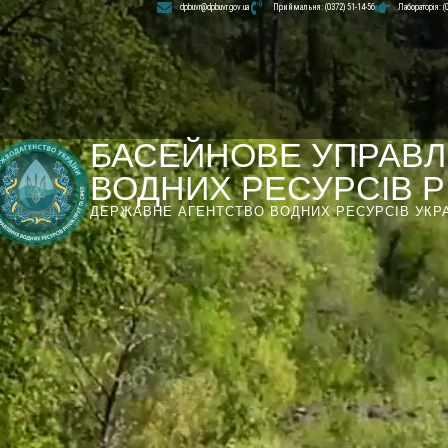
dpbuvr@dpbuvr.gov.ua
Приймальня: (0372) 51-14-56
Лабораторія: (
БАСЕЙНОВЕ УПРАВЛ
ВОДНИХ РЕСУРСІВ РІ
ДЕРЖАВНЕ АГЕНТСТВО ВОДНИХ РЕСУРСІВ УКР