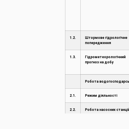
1.2.
Штормове гідрологічне
попередження
1.3.
Гідрометеорологічний
прогноз на добу
Робота водогосподарсь
2.1.
Режим діяльності
2.2.
Робота насосних станці
2.3.
Режим роботи водосхо