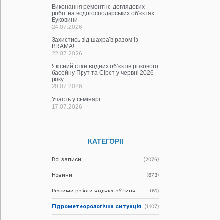
Виконання ремонтно-доглядових
робіт на водогосподарських об’єктах
Буковини
24.07.2026
Захистись від шахраїв разом із
BRAMA!
22.07.2026
Якісний стан водних об’єктів річкового
басейну Прут та Сірет у червні 2026
року.
20.07.2026
Участь у семінарі
17.07.2026
КАТЕГОРІЇ
Всі записи
(2076)
Новини
(673)
Режими роботи водних об’єктів
(61)
Гідрометеорологічна ситуація
(1107)