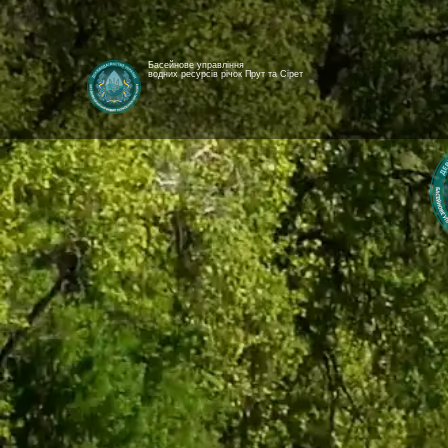
Басейнове управління
водних ресурсів річок Прут та Сірет
[newyear_garland]