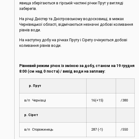
явища зберігаються в гірській частині річки Прут у вигляді
заберегів.
На річці Дністер та Дністровському водосховищі, в межах
Чернівецької області, відмічаються незначні добові коливання
рівнів води.
На наступну добу на річках Пруту і Сірету очікуються добові
коливання рівнів води.
Рівневий режим річок із зміною за добу, станом на 19 грудня
8:00 (см над 0 поста) / вихід води на заплаву:
р. Прут
в/п Чернівці
16(+15)
/380
р. Сірет
в/п Сторожинець
287 (-1)
/550