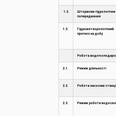
1.2.
Штормове гідрологічне
попередження
1.3.
Гідрометеорологічний
прогноз на добу
Робота водогосподарс
2.1.
Режим діяльності
2.2.
Робота насосних станці
2.3.
Режим роботи водосх