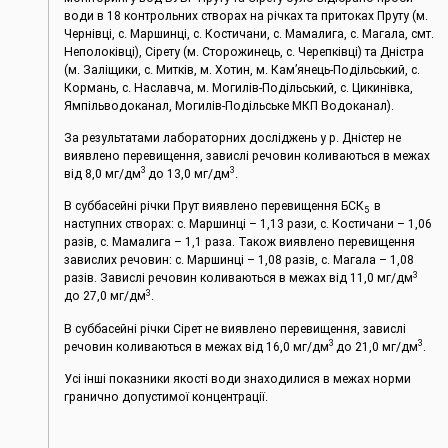
води в 18 контрольних створах на річках та притоках Пруту (м.
Чернівці, c. Маршинці, с. Костичани, с. Мамалига, с. Магала, смт.
Неполоківці), Сірету (м. Сторожинець, с. Черепківці) та Дністра
(м. Заліщики, с. Митків, м. Хотин, м. Кам’янець-Подільський, с.
Кормань, с. Наславча, м. Могилів-Подільський, с. Цикинівка,
Ямпільводоканал, Могилів-Подільське МКП Водоканал).
За результатами лабораторних досліджень у р. Дністер не
виявлено перевищення, завислі речовин коливаються в межах
3
3
від 8,0 мг/дм
до 13,0 мг/дм
.
В суббасейні річки Прут виявлено перевищення БСК
в
5
наступних створах: c. Маршинці – 1,13 рази, с. Костичани – 1,06
разів, с. Мамалига – 1,1 раза. Також виявлено перевищення
завислих речовин: c. Маршинці – 1,08 разів, с. Магала – 1,08
3
разів. Завислі речовин коливаються в межах від 11,0 мг/дм
3
до 27,0 мг/дм
.
В суббасейні річки Сірет не виявлено перевищення, завислі
3
3
речовин коливаються в межах від 16,0 мг/дм
до 21,0 мг/дм
.
Усі інші показники якості води знаходилися в межах норми
гранично допустимої концентрації.