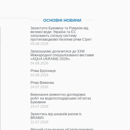
ОСНОВНІ НОВИНИ
Захистити Буковину та Румунію від
великої води: Україна та ЄС
запускають спільну систему
протипаводкової безпеки річки Сірет
05.08.2026
Запрошуємо долучитися до ХХІІІ
Міжнародної спеціалізованої виставки
«AQUA UKRAINE-2026».
04.08.2026
Річка Брусниця
03.08.2026
Річка Виженка
24.07.2026
Виконання ремонтно-доглядових
робіт на водогосподарських об’єктах
Буковини
24.07.2026
Захистись від шахраїв разом із
BRAMA!
22.07.2026
Якісний стан водних об’єктів річкового