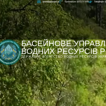
dpbuvr@dpbuvr.gov.ua
Приймальня: (0372) 51-14-56
Лабораторія: (
БАСЕЙНОВЕ УПРАВЛ
ВОДНИХ РЕСУРСІВ РІ
ДЕРЖАВНЕ АГЕНТСТВО ВОДНИХ РЕСУРСІВ УКР