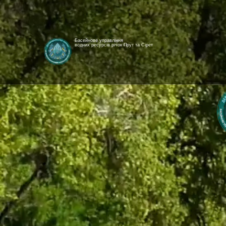
Басейнове управління
водних ресурсів річок Прут та Сірет
[newyear_garland]