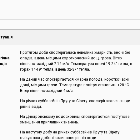
туація
Протягом доби спостерігалась невелика хмарність, вночі без
гічна
опадів, вдень місцями короткочасний дощ, гроза. Вітер
ація
північно- західний 7-12 м/с. Температура вночі 19-24° тепла, в
горах 14-19° тепла, вдень 32-37° тепла.
На даний час спостерігається хмарна погода, короткочасні
0
дощі, місцями грози. Температура повітря становить +28
С.
Вітер північно-західний 4 м/с.
На річках суббасейнів Пруту та Сірету спостерігаються спади
рівнів води.
На Дністровському водосховищі спостерігається поступове
зменшення припливних значень.
На наступну добу на річках суббасейнів Пруту та Сірету
очікуються добові коливання рівнів води.