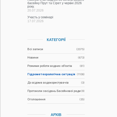
басейну Прут та Сірет у червні 2026
року.
20.07.2026
Участь у семінарі
17.07.2026
КАТЕГОРІЇ
Всі записи
(2075)
Новини
(673)
Режими роботи водних об’єктів
(61)
Гідрометеорологічна ситуація
(1106)
До відома водокористувачів
(3)
Протоколи засідань Басейнової ради
(9)
Оголошення
(35)
АРХІВ