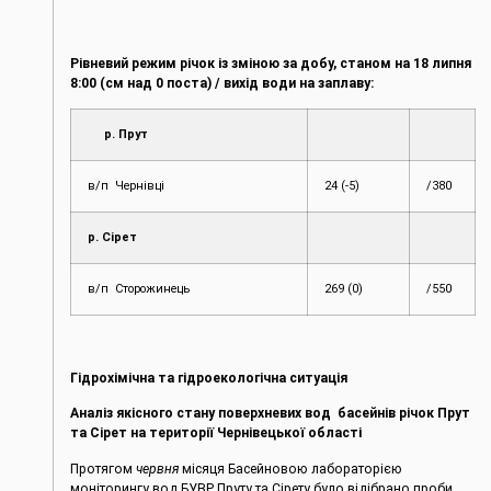
Рівневий режим річок із зміною за добу, станом на 18 липня
8:00 (см над 0 поста) / вихід води на заплаву:
р. Прут
в/п Чернівці
24 (-5)
/380
р. Сірет
в/п Сторожинець
269 (0)
/550
Гідрохімічна та гідроекологічна ситуація
Аналіз якісного стану поверхневих вод басейнів річок Прут
та Сірет на території Чернівецької області
Протягом
червня
місяця Басейновою лабораторією
моніторингу вод БУВР Пруту та Сірету було відібрано проби