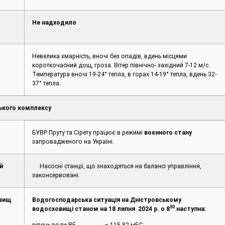
Не надходило
Невелика хмарність, вночі без опадів, вдень місцями
короткочасний дощ, гроза. Вітер північно- західний 7-12 м/с.
Температура вночі 19-24° тепла, в горах 14-19° тепла, вдень 32-
37° тепла.
ького комплексу
БУВР Пруту та Сірету працює в режимі
воєнного стану
запровадженого на Україні.
й
Насосні станції, що знаходяться на балансі управління,
законсервовані.
овищ
Водогосподарська ситуація на Дністровському
00
водосховищі станом на
1
8
липня 2024 р. о 8
наступна: