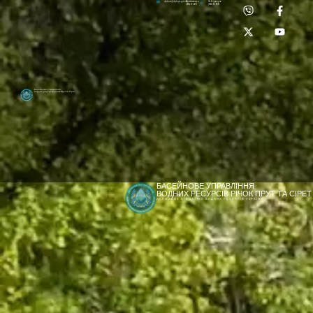
Приймальня:
Лабораторія:
dpbuvr@dpbuvr.gov.ua
(0372) 51-14-56
(0372) 53-92-00
Басейнове управління
водних ресурсів річок Прут та Сірет
БАСЕЙНОВЕ УПРАВЛІННЯ
ВОДНИХ РЕСУРСІВ РІЧОК ПРУТ ТА СІРЕТ
ДЕРЖАВНЕ АГЕНТСТВО ВОДНИХ РЕСУРСІВ УКРАЇНИ
[newyear_garland]