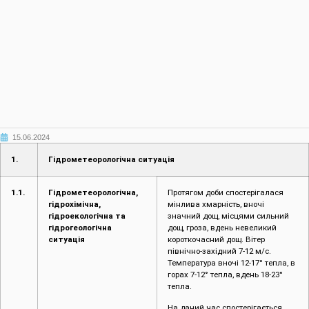
15.06.2024
1.
Гідрометеорологічна ситуація
1.1.
Гідрометеорологічна,
Протягом доби спостерігалася
гідрохімічна,
мінлива хмарність, вночі
гідроекологічна та
значний дощ, місцями сильний
гідрогеологічна
дощ, гроза, вдень невеликий
ситуація
короткочасний дощ. Вітер
північно-західний 7-12 м/с.
Температура вночі 12-17° тепла, в
горах 7-12° тепла, вдень 18-23°
тепла.
На даний час спостерігається