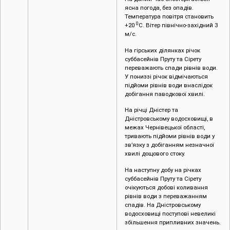
ясна погода, без опадів.
Температура повітря становить
0
+20
С. Вітер північно-західний 3
м/с.
На гірських ділянках річок
суббасейнів Пруту та Сірету
переважають спади рівнів води.
У пониззі річок відмічаються
підйоми рівнів води внаслідок
добігання паводкової хвилі.
На річці Дністер та
Дністровському водосховищі, в
межах Чернівецької області,
тривають підйоми рівнів води у
зв’язку з добіганням незначної
хвилі дощового стоку.
На наступну добу на річках
суббасейнів Пруту та Сірету
очікуються добові коливання
рівнів води з переважанням
спадів. На Дністровському
водосховищі поступові невеликі
збільшення припливних значень.