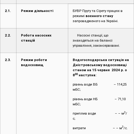
2.1.
Режим діяльності
БУВР Пруту та Сірету працює в
режимі
воєнного стану
запровадженого на Україні.
2.2.
Робота насосних
Насосні станції, що
станцій
знаходяться на балансі
управління, законсервовані.
2.3.
Режим роботи
Водогосподарська ситуація на
водосховищ
Дністровському водосховищі
станом на 15 червня 2024 р. о
00
8
наступна:
рівень води ВБ – 114,25
мБС;
рівень води НБ – 71,10
мБС;
3
приплив води – – м
/
с;
3
витрати – – м
/с.