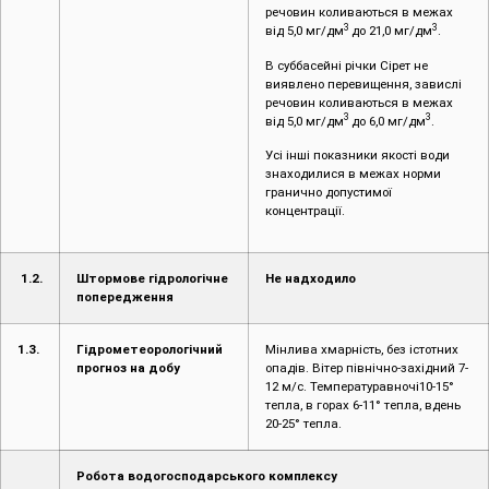
речовин коливаються в межах
3
3
від 5,0 мг/дм
до 21,0 мг/дм
.
В суббасейні річки Сірет не
виявлено перевищення, завислі
речовин коливаються в межах
3
3
від 5,0 мг/дм
до 6,0 мг/дм
.
Усі інші показники якості води
знаходилися в межах норми
гранично допустимої
концентрації.
1.2.
Штормове гідрологічне
Не надходило
попередження
1.3.
Гідрометеорологічний
Мінлива хмарність, без істотних
прогноз на добу
опадів. Вітер північно-західний 7-
12 м/с. Температуравночі10-15°
тепла, в горах 6-11° тепла, вдень
20-25° тепла.
Робота водогосподарського комплексу