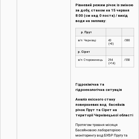
Рівневий режим річок із зміною
за добу, станом на 15 червня
8:00 (см над 0 поста) / вихід
води на заплаву:
р. Прут
в/п Чернівці
43
/380
(+8)
р. Сірет
в/п Сторожинець
294
/550
(+14)
Гідрохімічна та
гідроекологічна ситуація
Аналіз якісного стану
поверхневих вод басейнів
річок Прут та Сірет на
території Чернівецької області
Протягом травня місяця
Басейновою лабораторією
моніторингу вод БУВР Пруту та