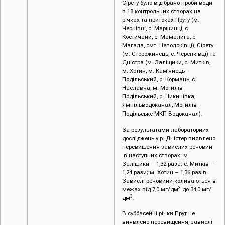
Сірету було відібрано проби води
в 18 контрольних створах на
річках та притоках Пруту (м.
Чернівці, c. Маршинці, с.
Костичани, с. Мамалига, с.
Магала, смт. Неполоківці), Сірету
(м. Сторожинець, с. Черепківці) та
Дністра (м. Заліщики, с. Митків,
м. Хотин, м. Кам’янець-
Подільський, с. Кормань, с.
Наславча, м. Могилів-
Подільський, с. Цикинівка,
Ямпільводоканал, Могилів-
Подільське МКП Водоканал).
За результатами лабораторних
досліджень у р. Дністер виявлено
перевищення завислих речовин
в наступних створах: м.
Заліщики – 1,32 раза; с. Митків ­­–
1,24 рази; м. Хотин ­– 1,36 разів.
Завислі речовини коливаються в
3
межах від 7,0 мг/дм
до 34,0 мг/
3
дм
.
В суббасейні річки Прут не
виявлено перевищення, завислі