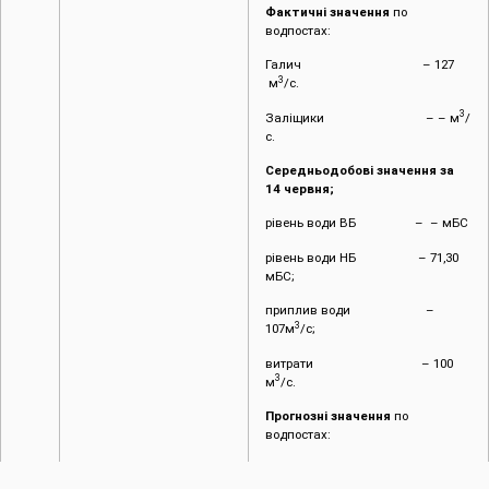
Фактичні значення
по
водпостах:
Галич – 127
3
м
/с.
3
Заліщики – – м
/
с.
Середньодобові значення за
14 червня;
рівень води ВБ – – мБС
рівень води НБ – 71,30
мБС;
приплив води –
3
107м
/с;
витрати – 100
3
м
/с.
Прогнозні значення
по
водпостах:
Галич – 203
3
м
/с.