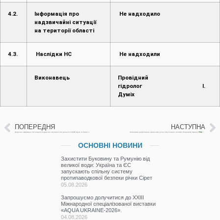
4.2.
Інформація про
Не надходило
надзвичайні ситуації
на території області
4.3.
Наслідки НС
Не надходили
Виконавець
Провідний
гідролог І.
Думіх
НАСТУПНА
ПОПЕРЕДНЯ
Щоденна інформація про водогосподарську ситуацію в зоні діяльності БУВР Пруту та Сірету за 13 вересня 2023 р.
Збережемо разом береги українських річок, озер та морів чистими! Збережемо Україну!!
ОСНОВНІ НОВИНИ
Захистити Буковину та Румунію від
великої води: Україна та ЄС
запускають спільну систему
протипаводкової безпеки річки Сірет
05.08.2026
Запрошуємо долучитися до ХХІІІ
Міжнародної спеціалізованої виставки
«AQUA UKRAINE-2026».
04.08.2026