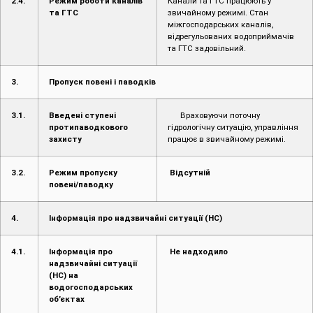
міжгосподарських каналів,
відрегульованих водоприймачів
та ГТС задовільний.
3.
Пропуск повені і паводків
3.1.
Введені ступені
Враховуючи поточну
протипаводкового
гідрологічну ситуацію, управління
захисту
працює в звичайному режимі.
3.2.
Режим пропуску
Відсутній
повені/паводку
4.
Інформація про надзвичайні ситуації (НС)
4.1.
Інформація про
Не надходило
надзвичайні ситуації
(НС) на
водогосподарських
об’єктах