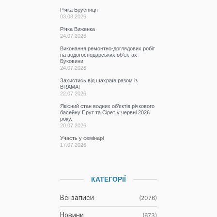
Річка Брусниця
03.08.2026
Річка Виженка
24.07.2026
Виконання ремонтно-доглядових робіт
на водогосподарських об’єктах
Буковини
24.07.2026
Захистись від шахраїв разом із
BRAMA!
22.07.2026
Якісний стан водних об’єктів річкового
басейну Прут та Сірет у червні 2026
року.
20.07.2026
Участь у семінарі
17.07.2026
КАТЕГОРІЇ
Всі записи
(2076)
Новини
(673)