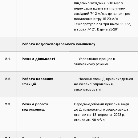
переходом вдень на північно-
західний 7-12 м/с, вдень при грозі
посилення вітру 15-20 м/с.
Температура повітря вночі 11-16°,
в горах 7-12°. Вдень 23-28°
Робота водогосподарського комплексу
2.1.
Режим діяльності
Управління працює в
звичайному режимі
2.2.
Робота насосних
Насосні станції, що знаходяться
станцій
на балансі управління,
законсервовані.
2.3.
Режим роботи
Середньодобовий приплив води
водосховищ
до Дністровського водосховища
станом на 13 вересня 2023 р.
3
становить 90 м
/с.
2.4.
Режим роботи каналів
Канали та ГТС працюють у
та ГТС
звичайному режимі. Стан