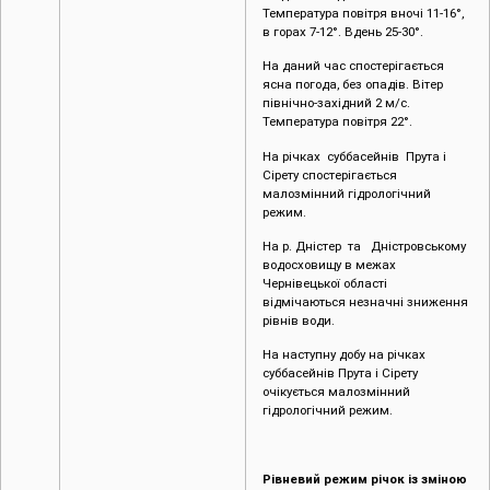
в горах 7-12°. Вдень 25-30°.
На даний час спостерігається
ясна погода, без опадів. Вітер
північно-західний 2 м/с.
Температура повітря 22°.
На річках суббасейнів Прута і
Сірету спостерігається
малозмінний гідрологічний
режим.
На р. Дністер та Дністровському
водосховищу в межах
Чернівецької області
відмічаються незначні зниження
рівнів води.
На наступну добу на річках
суббасейнів Прута і Сірету
очікується малозмінний
гідрологічний режим.
Рівневий режим річок із зміною
за добу, станом на 14 вересня