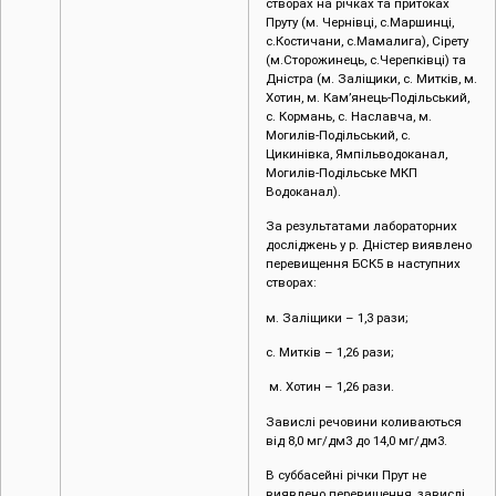
с.Костичани, с.Мамалига), Сірету
(м.Сторожинець, с.Черепківці) та
Дністра (м. Заліщики, с. Митків, м.
Хотин, м. Кам’янець-Подільський,
с. Кормань, с. Наславча, м.
Могилів-Подільський, с.
Цикинівка, Ямпільводоканал,
Могилів-Подільське МКП
Водоканал).
За результатами лабораторних
досліджень у р. Дністер виявлено
перевищення БСК5 в наступних
створах:
м. Заліщики – 1,3 рази;
с. Митків – 1,26 рази;
м. Хотин – 1,26 рази.
Завислі речовини коливаються
від 8,0 мг/дм3 до 14,0 мг/дм3.
В суббасейні річки Прут не
виявлено перевищення, завислі
речовин коливаються в межах від