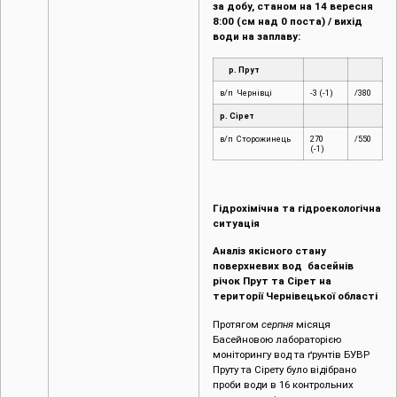
8:00 (см над 0 поста) / вихід
води на заплаву:
р. Прут
в/п Чернівці
-3 (-1)
/380
р. Сірет
в/п Сторожинець
270
/550
(-1)
Гідрохімічна та гідроекологічна
ситуація
Аналіз якісного стану
поверхневих вод басейнів
річок Прут та Сірет на
території Чернівецької області
Протягом
серпня
місяця
Басейновою лабораторією
моніторингу вод та ґрунтів БУВР
Пруту та Сірету було відібрано
проби води в 16 контрольних
створах на річках та притоках
Пруту (м. Чернівці, c.Маршинці,