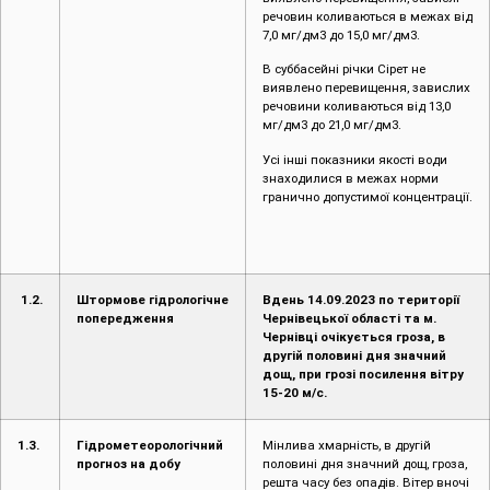
7,0 мг/дм3 до 15,0 мг/дм3.
В суббасейні річки Сірет не
виявлено перевищення, завислих
речовини коливаються від 13,0
мг/дм3 до 21,0 мг/дм3.
Усі інші показники якості води
знаходилися в межах норми
гранично допустимої концентрації.
1.2.
Штормове гідрологічне
Вдень 14.09.2023 по території
попередження
Чернівецької області та м.
Чернівці очікується гроза, в
другій половині дня значний
дощ, при грозі посилення вітру
15-20 м/с.
1.3.
Гідрометеорологічний
Мінлива хмарність, в другій
прогноз на добу
половині дня значний дощ, гроза,
решта часу без опадів. Вітер вночі
південно-західний 5-10 м/с з