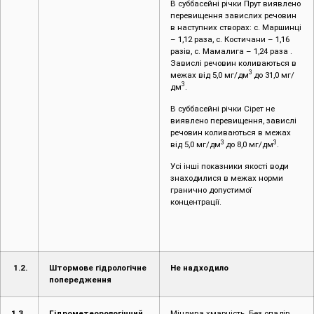
В суббасейні річки Прут виявлено
перевищення завислих речовин
в наступних створах: с. Маршинці
– 1,12 раза, с. Костичани – 1,16
разів, с. Мамалига – 1,24 раза .
Завислі речовин коливаються в
3
межах від 5,0 мг/дм
до 31,0 мг/
3
дм
.
В суббасейні річки Сірет не
виявлено перевищення, завислі
речовин коливаються в межах
3
3
від 5,0 мг/дм
до 8,0 мг/дм
.
Усі інші показники якості води
знаходилися в межах норми
гранично допустимої
концентрації.
1.2.
Штормове гідрологічне
Не надходило
попередження
1.3.
Гідрометеорологічний
Мінлива хмарність. Без опадів.