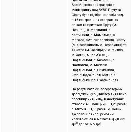
Басейновою лабораторією
моніторингу вод БУВР Пруту та
Сірету було відібрано проби води
в 18 контрольних створах на
річках та притоках Пруту (м.
Чернівці, c. Маршинці, с.
Костичани, с. Мамалига, с.
Магала, смт. Неполоківці), Сірету
(м. Сторожинець, с. Черепківці) та
Дністра (м. Заліщики, с. Митків,
м. Хотин, м. Кам’янець-
Подільський, с. Кормань, с.
Наславча, м. Могилів-
Подільський, с. Цикинівка,
Ямпільводоканал, Могилів-
Подільське МКП Водоканал).
За результатами лабораторних
досліджень у р. Дністер виявлено
перевищення БСК
в наступних
5
створах: м. Заліщики – 1,26 разів;
с. Митків – 1,16 разів; м. Хотин –
1,4 раза. Завислі речовин
коливаються в межах від 7,0 мг/
3
3
дм
до 16,0 мг/дм
.