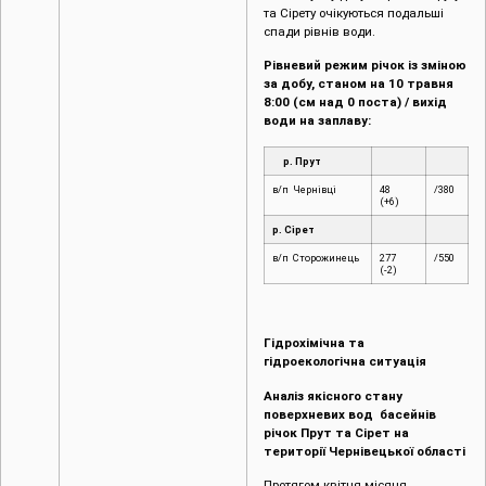
та Сірету очікуються подальші
спади рівнів води.
Рівневий режим річок із зміною
за добу, станом на 10 травня
8:00 (см над 0 поста) / вихід
води на заплаву:
р. Прут
в/п Чернівці
48
/380
(+6)
р. Сірет
в/п Сторожинець
277
/550
(-2)
Гідрохімічна та
гідроекологічна ситуація
Аналіз якісного стану
поверхневих вод басейнів
річок Прут та Сірет на
території Чернівецької області
Протягом квітня місяця