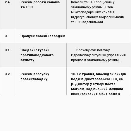
2.4.
Режим роботи каналів
Канали та ГТС працюють у
та ГТС
звичайному режимі. Стан
міжгосподарських каналів,
відрегульованих водоприймачів
та ГТС задовільний.
3.
Пропуск повені і паводків
3.1.
Введені ступені
Враховуючи поточну
протипаводкового
гідрологічну ситуацію, управління
захисту
працює в звичайному режимі.
3.2.
Режим пропуску
10-12 травня, внаслідок скидів
повені/паводку
води із Дністровської ГЕС, на
р. Дністер у створі поста
Могилів-Подільський можливі
різкі коливання рівня води з
досягненням відміток
початкового затоплення
понижених ділянок прилеглих
до русла річки та окремих
господарських об’єктів у
районі м. Могилів-Подільський