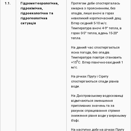
1.1.
Гідрометеорологічна,
Протягом доби спостерігалась
гідрохімічна,
хмарна з проясненням, без
гідроекологічна та
опадів, лише вночі в горах
гідрогеологічна
невеликий короткочасний дощ.
ситуація
Вітер східний 5-10 м/с.
Температура вночі 4-9° тепла, в
горах 0-5° тепла, вдень 15-20°
тепла.
На даний час спостерігається
ясна погода, без опадів.
Температура повітря становить
0
+15
С. Вітер північно-західний 1
м/с.
На річках Пруту і Сірету
спостерігаються спади рівнів
води.
На Дністровському водосховищі
відмічаються зменшення
припливних значень та за
рахунок спрацювання стрімке
зниження рівня води у верхньому
б’єфі.
На наступну добу на річках Пруту