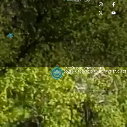
Приймальня:
Лабораторія:
dpbuvr@dpbuvr.gov.ua
(0372) 51-14-56
(0372) 53-92-00
Басейнове управління
водних ресурсів річок Прут та Сірет
БАСЕЙНОВЕ УПРАВЛІННЯ
ВОДНИХ РЕСУРСІВ РІЧОК ПРУТ ТА СІРЕТ
ДЕРЖАВНЕ АГЕНТСТВО ВОДНИХ РЕСУРСІВ УКРАЇНИ
[newyear_garland]