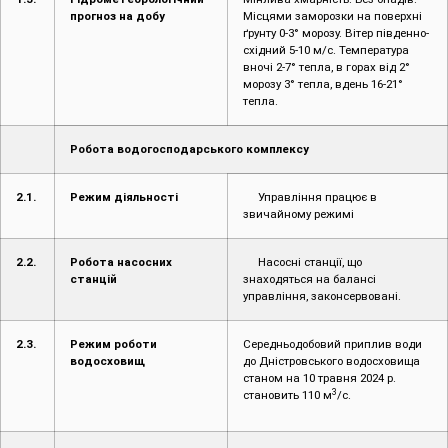
прогноз на добу
Місцями заморозки на поверхні
ґрунту 0-3° морозу. Вітер південно-
східний 5-10 м/с. Температура
вночі 2-7° тепла, в горах від 2°
морозу 3° тепла, вдень 16-21°
тепла.
Робота водогосподарського комплексу
2.1.
Режим діяльності
Управління працює в
звичайному режимі
2.2.
Робота насосних
Насосні станції, що
станцій
знаходяться на балансі
управління, законсервовані.
2.3.
Режим роботи
Середньодобовий приплив води
водосховищ
до Дністровського водосховища
станом на 10 травня 2024 р.
3
становить 110 м
/с.