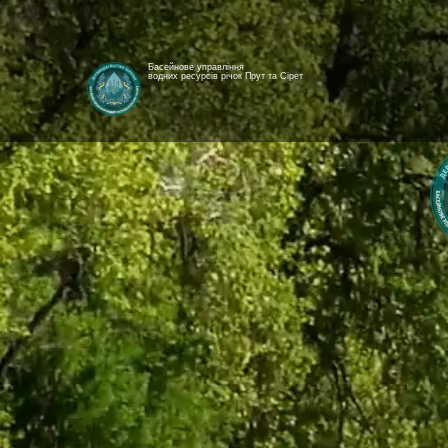
Басейнове управління
водних ресурсів річок Прут та Сірет
[newyear_garland]