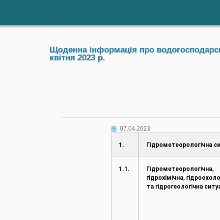
Щоденна інформація про водогосподарськ
квітня 2023 р.
07.04.2023
1.
Гідрометеорологічна си
1.1.
Гідрометеорологічна,
гідрохімічна, гідроеколо
та гідрогеологічна ситу