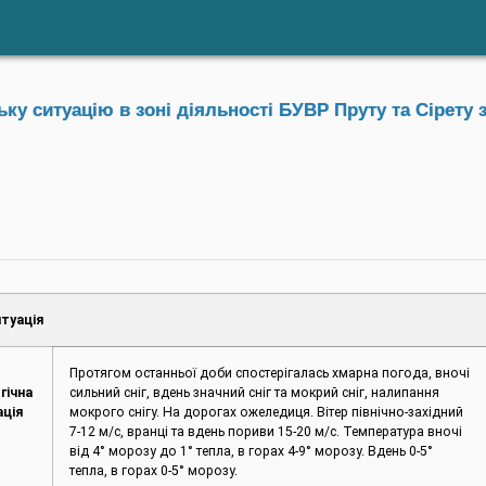
у ситуацію в зоні діяльності БУВР Пруту та Сірету з
туація
Протягом останньої доби спостерігалась хмарна погода, вночі
гічна
сильний сніг, вдень значний сніг та мокрий сніг, налипання
ація
мокрого снігу. На дорогах ожеледиця. Вітер північно-західний
7-12 м/с, вранці та вдень пориви 15-20 м/с. Температура вночі
від 4° морозу до 1° тепла, в горах 4-9° морозу. Вдень 0-5°
тепла, в горах 0-5° морозу.