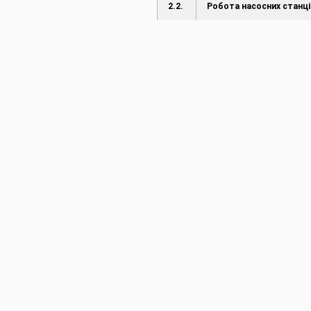
2.2.
Робота насосних станці
2.3.
Режим роботи водосх
2.4.
Режим роботи каналів 
ГТС
3.
Пропуск повені і паводк
3.1.
Введені ступені
протипаводкового захи
3.2.
Режим пропуску повені/
паводку
4.
Інформація про надзвича