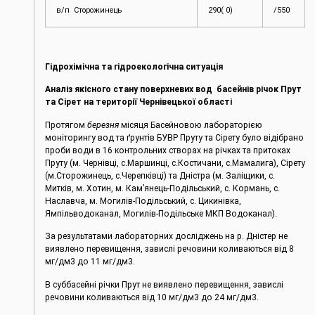
в/п Сторожинець
290( 0)
/550
Гідрохімічна та гідроекологічна ситуація
Аналіз якісного стану поверхневих вод басейнів річок Прут
та Сірет на території Чернівецької області
Протягом
березня
місяця Басейновою лабораторією
моніторингу вод та ґрунтів БУВР Пруту та Сірету було відібрано
проби води в 16 контрольних створах на річках та притоках
Пруту (м. Чернівці, c.Маршинці, с.Костичани, с.Мамалига), Сірету
(м.Сторожинець, с.Черепківці) та Дністра (м. Заліщики, с.
Митків, м. Хотин, м. Кам’янець-Подільський, с. Кормань, с.
Наславча, м. Могилів-Подільський, с. Цикинівка,
Ямпільводоканал, Могилів-Подільське МКП Водоканал).
За результатами лабораторних досліджень на р. Дністер не
виявлено перевищення, завислі речовини коливаються від 8
мг/дм3 до 11 мг/дм3.
В суббасейні річки Прут не виявлено перевищення, завислі
речовини коливаються від 10 мг/дм3 до 24 мг/дм3.