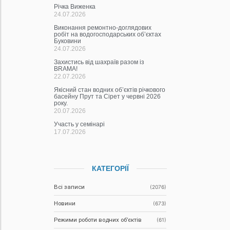
Річка Виженка
24.07.2026
Виконання ремонтно-доглядових
робіт на водогосподарських об’єктах
Буковини
24.07.2026
Захистись від шахраїв разом із
BRAMA!
22.07.2026
Якісний стан водних об’єктів річкового
басейну Прут та Сірет у червні 2026
року.
20.07.2026
Участь у семінарі
17.07.2026
КАТЕГОРІЇ
Всі записи
(2076)
Новини
(673)
Режими роботи водних об’єктів
(61)