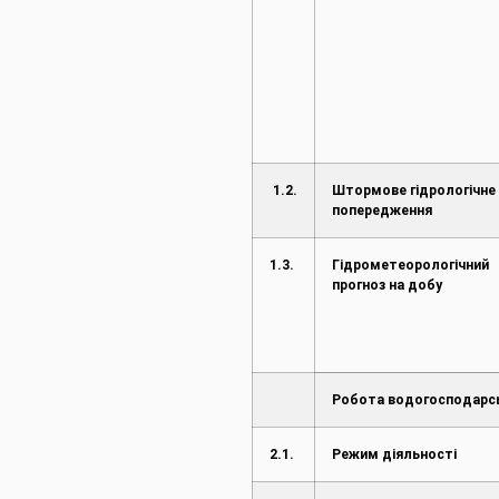
1.2.
Штормове гідрологічне
попередження
1.3.
Гідрометеорологічний
прогноз на добу
Робота водогосподарс
2.1.
Режим діяльності