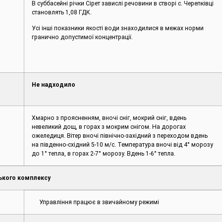
В суббасейні річки Сірет завислі речовини в створі с. Черепківці
становлять 1,08 ГДК.
Усі інші показники якості води знаходилися в межах норми
гранично допустимої концентрації.
Не надходило
Хмарно з проясненням, вночі сніг, мокрий сніг, вдень
невеликий дощ, в горах з мокрим снігом. На дорогах
ожеледиця. Вітер вночі північно-західний з переходом вдень
на південно-східний 5-10 м/с. Температура вночі від 4° морозу
до 1° тепла, в горах 2-7° морозу. Вдень 1-6° тепла.
ького комплексу
Управління працює в звичайному режимі