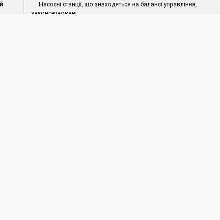
й
Насосні станції, що знаходяться на балансі управління,
законсервовані.
овищ
Середньодобовий приплив води до Дністровського
3
водосховища станом на 6 квітня 2023 р. становить 500 м
/с
та
Канали та ГТС працюють у звичайному режимі. Стан
міжгосподарських каналів, відрегульованих водоприймачів та
ГТС задовільний.
ів
Враховуючи поточну гідрологічну ситуацію, управління
сту
працює в звичайному режимі.
Відсутній
йні ситуації (НС)