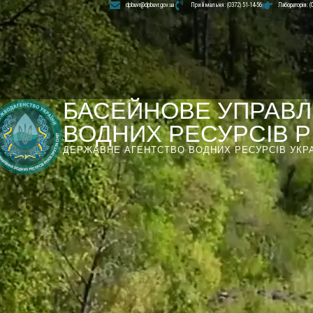
dpbuvr@dpbuvr.gov.ua
Приймальня: (0372) 51-14-56
Лабораторія: (
БАСЕЙНОВЕ УПРАВЛ
ВОДНИХ РЕСУРСІВ РІ
ДЕРЖАВНЕ АГЕНТСТВО ВОДНИХ РЕСУРСІВ УКР