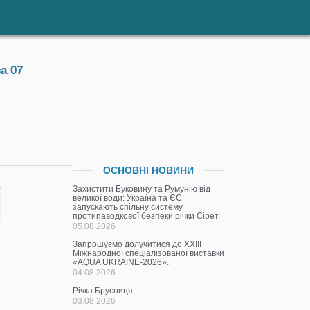
а 07
ОСНОВНІ НОВИНИ
Захистити Буковину та Румунію від
великої води: Україна та ЄС
запускають спільну систему
протипаводкової безпеки річки Сірет
05.08.2026
Запрошуємо долучитися до ХХІІІ
Міжнародної спеціалізованої виставки
«AQUA UKRAINE-2026».
04.08.2026
Річка Брусниця
03.08.2026