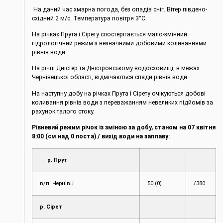
На даний час хмарна погода, без опадів сніг. Вітер південо-
східний 2 м/с. Температура повітря 3°С.
На річках Прута і Сірету спостерігається мало-змінний
гідрологічний режим з незначними добовими коливаннями
рівнів води.
На річці Дністер та Дністровському водосховищі, в межах
Чернівецької області, відмічаються спади рівнів води.
На наступну добу на річках Прута і Сірету очікуються добові
коливання рівнів води з переважанням невеликих підйомів за
рахунок талого стоку.
Рівневий режим річок із зміною за добу, станом на 07 квітня
8:00 (см над 0 поста) / вихід води на заплаву:
р. Прут
в/п Чернівці
50 (0)
/380
р. Сірет