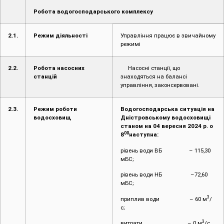
Робота водогосподарського комплексу
2.1.
Режим діяльності
Управління працює в звичайному
режимі
2.2.
Робота насосних
Насосні станції, що
станцій
знаходяться на балансі
управління, законсервовані.
2.3.
Режим роботи
Водогосподарська ситуація на
водосховищ
Дністровському водосховищі
станом на 04 вересня 2024 р. о
00
8
наступна:
рівень води ВБ – 115,30
мБС;
рівень води НБ –72,60
мБС;
3
приплив води – 60 м
/
с;
3
витрати – 0 м
/с.