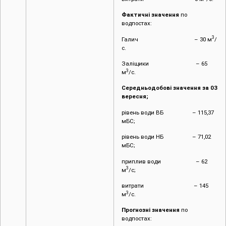
Фактичні значення
по
водпостах:
3
Галич – 30 м
/
с.
Заліщики – 65
3
м
/с.
Середньодобові значення за 03
вересня;
рівень води ВБ – 115,37
мБС;
рівень води НБ – 71,02
мБС;
приплив води – 62
3
м
/с;
витрати – 145
3
м
/с.
Прогнозні значення
по
водпостах: