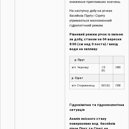
зниження припливних значень.
На наступну добу на річках
басейнів Пруту і Сірету
утримається малозмінний
гідрологічний режим.
Рівневий режим річок із зміною
за добу, станом на 04 вересня
8:00 (см над 0 поста) / вихід
води на заплаву:
р. Прут
в/п Чернівці
-15
/380
(0)
р. Сірет
в/п Сторожинець
265 (0)
/550
Гідрохімічна та гідроекологічна
ситуація
Аналіз якісного стану
поверхневих вод басейнів
річок Прут та Сірет на