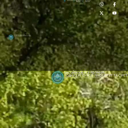
Приймальня:
Лабораторія:
dpbuvr@dpbuvr.gov.ua
(0372) 51-14-56
(0372) 53-92-00
Басейнове управління
водних ресурсів річок Прут та Сірет
БАСЕЙНОВЕ УПРАВЛІННЯ
ВОДНИХ РЕСУРСІВ РІЧОК ПРУТ ТА СІРЕТ
ДЕРЖАВНЕ АГЕНТСТВО ВОДНИХ РЕСУРСІВ УКРАЇНИ
[newyear_garland]