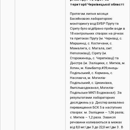
території Чернівецької області
Протягом липня місяця
Басейновою лабораторією
моніторингу вод БУВР Пруту та
Сірету було відібрано проби води в
18 контрольних створах на річках
та притоках Пруту (м. Чернівці, c.
Маршинці, с. Костичани, с.
Мамалига, с. Магала, смт.
Неполоківці), Сірету (м.
Сторожинець, с. Черепківці) та
Дністра (м. Заліщики, с. Митків, м.
Хотин, м. Кам&amp;#39;янець-
Подільський, с. Кормань, с.
Наславча, м. Могилів-
Подільський, с. Цикинівка,
Ямпільводоканал, Могилів-
Подільське МКП Водоканал). За
результатами лабораторних
досліджень у р. Дністер виявлено
перевищення БСК 5 в наступних
створах: м. Заліщики – 1,06 разів;
с. Митків – 1,2 раза. Завислі
речовини коливаються в межах
від 8,0 мг/дм 3 до 22,0 мг/дм 3 . В