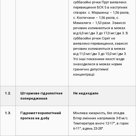
суббасейні річки Прут виявлено
перевищення БСК 5 в наступних
створах: c. Маршинці – 1,56 разів,
с. Костичани – 1,56 разів, с.
Мамалига – 1,53 рази. Завислі
речовин коливаються в межах
від 6,0 мг/дм 3 до 17,0 мг/дм 3. В
суббасейні річки Сірет не
виявлено перевищення, завислі
речовин коливаються в межах
від 11,0 мг/дм 3 до 15,0 мг/дм 3.
Усі інші показники якості води
знаходилися в межах норми
гранично допустимої
концентрації.
1.2.
Штормове гідрологічне
Не надходило
попередження
1.3.
Гідрометеорологічний
Мінлива хмарність, без опадів.
прогноз на добу
Вітер змінних напрямків 3-8 м/с.
Температура вночі 12-17°, в горах
6-11°, вдень 23-28°.