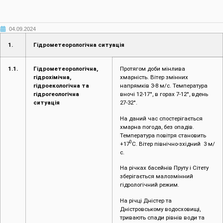
04.09.2024
1.
Гідрометеорологічна ситуація
1.1.
Гідрометеорологічна,
Протягом доби мінлива
гідрохімічна,
хмарність. Вітер змінних
гідроекологічна та
напрямків 3-8 м/с. Температура
гідрогеологічна
вночі 12-17°, в горах 7-12°, вдень
ситуація
27-32°.
На даний час спостерігається
хмарна погода, без опадів.
Температура повітря становить
0
+17
С. Вітер північно-зхідний 3 м/
с.
На річках басейнів Пруту і Сітету
зберігається малозмінний
гідрологічний режим.
На річці Дністер та
Дністровському водосховищі,
тривають спади рівнів води та