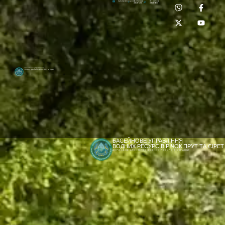
Приймальня:
Лабораторія:
dpbuvr@dpbuvr.gov.ua
(0372) 51-14-56
(0372) 53-92-00
Басейнове управління
водних ресурсів річок Прут та Сірет
БАСЕЙНОВЕ УПРАВЛІННЯ
ВОДНИХ РЕСУРСІВ РІЧОК ПРУТ ТА СІРЕТ
ДЕРЖАВНЕ АГЕНТСТВО ВОДНИХ РЕСУРСІВ УКРАЇНИ
[newyear_garland]