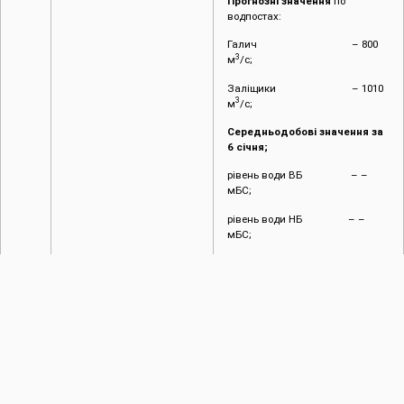
Прогнозні значення
по
водпостах:
Галич – 800
3
м
/с;
Заліщики – 1010
3
м
/с;
Середньодобові значення за
6 січня;
рівень води ВБ – –
мБС;
рівень води НБ – –
мБС;
приплив води – 820
3
м
/с;
витрати – 136
3
м
/с.
Фактичні значення
по
водпостах:
3
Галич – – м
/