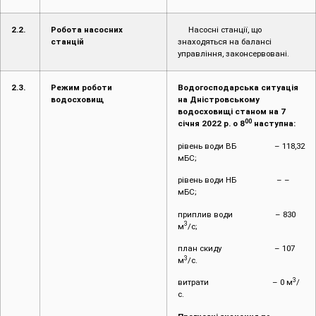
2.2.
Робота насосних
Насосні станції, що
станцій
знаходяться на балансі
управління, законсервовані.
2.3.
Режим роботи
Водогосподарська ситуація
водосховищ
на Дністровському
водосховищі станом на 7
00
січня 2022 р. о 8
наступна:
рівень води ВБ – 118,32
мБС;
рівень води НБ – –
мБС;
приплив води – 830
3
м
/с;
план скиду – 107
3
м
/с.
3
витрати – 0 м
/
с.