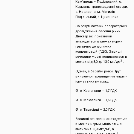
Кам’янець – Подільський, с.
Кормань; транскордонні створи:
с. Наславча, м. Могилів –
Подільський, с. Цикинівка.
За результатами лабораторних
досліджень в басейні річки
Дністер всі показники
знаходяться в межах норми
гранично допустимих
концентрацій (ГДК). Завислі
речовини у воді коливаються в
3
межах від 8,0 до 13,0 мг/дм
.
Однак, в басейні річки Прут
виявлено перевищення нітрит-
іону у таких пунктах:
Ø с. Костичани – 1,7 ГДК;
Ø с. Мамалига – 1,6 ГДК;
Ø с. Тарасівці – 2,0 ГДК.
Завислі речовини знаходяться
в межах норми, мінімальне
3
значення 6,0 мг/дм
, а
3