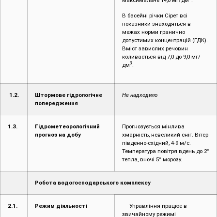
максимальне 14,0 мг/дм
.
В басейні річки Сірет всі
показники знаходяться в
межах норми гранично
допустимих концентрацій (ГДК).
Вміст завислих речовин
коливається від 7,0 до 9,0 мг/
3
дм
.
1.2.
Штормове гідрологічне
Не надходило
попередження
1.3.
Гідрометеорологічний
Прогнозується мінлива
прогноз на добу
хмарність, невеликий сніг. Вітер
південно-східний, 4-9 м/с.
Температура повітря вдень до 2°
тепла, вночі 5° морозу.
Робота водогосподарського комплексу
2.1.
Режим діяльності
Управління працює в
звичайному режимі