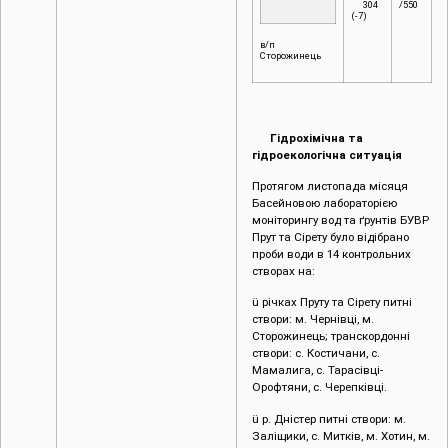
304
/550
(-7)
в/п
Сторожинець
Гідрохімічна та
гідроекологічна ситуація
Протягом листопада місяця
Басейновою лабораторією
моніторингу вод та ґрунтів БУВР
Прут та Сірету було відібрано
проби води в 14 контрольних
створах на:
ü річках Пруту та Сірету питні
створи: м. Чернівці, м.
Сторожинець; транскордонні
створи: с. Костичани, с.
Мамалига, с. Тарасівці-
Орофтяни, с. Черепківці.
ü р. Дністер питні створи: м.
Заліщики, с. Митків, м. Хотин, м.