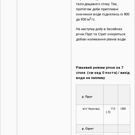
тало-дощового стоку. Так,
протягом доби припливні
значення води піднялись із 800
3
до 830 м
/с.
На наступну добу
в басейнах
річок Прут та Сірет очікуються
добові коливання рівнів води.
Рівневий режим річок на
7
січня (см над 0 поста) / вихід
води на заплаву
р. Прут
в/п Чернівці
115
/380
(-5)
р. Сірет