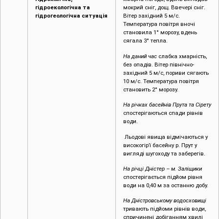
гідроекологічна та
мокрий сніг, дощ. Ввечері сніг.
гідрогеологічна ситуація
Вітер західний 5 м/с.
Температура повітря вночі
становила 1° морозу, вдень
сягала 3° тепла.
На даний час
слабка хмарність,
без опадів. Вітер північно-
західний 5 м/с, пориви сягають
10 м/с. Температура повітря
становить 2° морозу.
На річках басейнів Прута та Сірету
спостерігаються спади рівнів
води.
Льодові явища відмічаються у
високогір’ї басейну р. Прут у
вигляді шугоходу та заберегів.
На річці Дністер – м. Заліщики
спостерігається підйом рівня
води на 0,40 м за останню добу.
На Дністровському водосховищі
тривають підйоми рівнів води,
спричинені добіганням хвилі