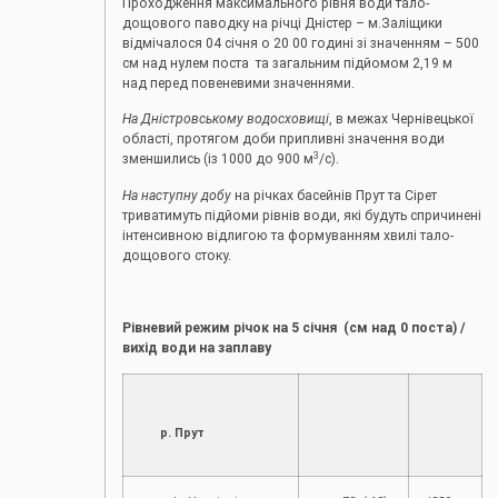
Проходження максимального рівня води тало-
дощового паводку на річці Дністер – м.Заліщики
відмічалося 04 січня о 20 00 годині зі значенням – 500
см над нулем поста та загальним підйомом 2,19 м
над перед повеневими значеннями.
На Дністровському водосховищі
, в межах Чернівецької
області, протягом доби припливні значення води
3
зменшились (із 1000 до 900 м
/с).
На наступну добу
на річках басейнів Прут та Сірет
триватимуть підйоми рівнів води, які будуть спричинені
інтенсивною відлигою та формуванням хвилі тало-
дощового стоку.
Рівневий режим річок на 5 січня (см над 0 поста) /
вихід води на заплаву
р. Прут