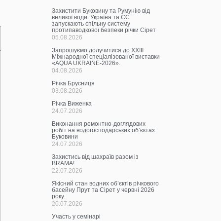
Захистити Буковину та Румунію від
великої води: Україна та ЄС
запускають спільну систему
протипаводкової безпеки річки Сірет
05.08.2026
Запрошуємо долучитися до ХХІІІ
Міжнародної спеціалізованої виставки
«AQUA UKRAINE-2026».
04.08.2026
Річка Брусниця
03.08.2026
Річка Виженка
24.07.2026
Виконання ремонтно-доглядових
робіт на водогосподарських об’єктах
Буковини
24.07.2026
Захистись від шахраїв разом із
BRAMA!
22.07.2026
Якісний стан водних об’єктів річкового
басейну Прут та Сірет у червні 2026
року.
20.07.2026
Участь у семінарі