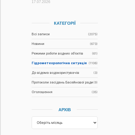
17.07.2026
КАТЕГОРІЇ
Всі записи
(2075)
Новини
(673)
Режими роботи водних об’єктів
(61)
Гідрометеорологічна ситуація
(1106)
До відома водокористувачів
(3)
Протоколи засідань Басейнової ради
(9)
Оголошення
(35)
АРХІВ