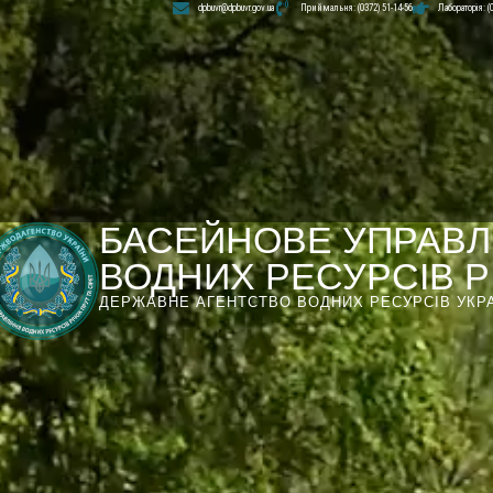
dpbuvr@dpbuvr.gov.ua
Приймальня: (0372) 51-14-56
Лабораторія: (
БАСЕЙНОВЕ УПРАВЛ
ВОДНИХ РЕСУРСІВ РІ
ДЕРЖАВНЕ АГЕНТСТВО ВОДНИХ РЕСУРСІВ УКР