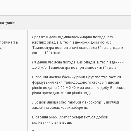
ситуація
Протягом доби
відмічалась хмарна погода, без
логічна та
істотних опадів. Вітер південно-східний 4-6 м/с.
ція
Температура повітря вночі становила 8° тепла, вдень
сягала 10° тепла.
На даний час
ясна погода. Без опадів. Вітер південний
до 5 м/с. Температура повітря становить 8° тепла.
В гірській частині басейну річки Прут спостерігається
формування хвилі тало-дощового стоку з підйоми
рівнів води на 0,09 – 0,40 м за останню добу. В пониззі
річки проходять спади рівнів води.
Льодові явища зберігаються у високогір’ї у вигляді
закраїн та залишкових заберегів.
В басейні річки Сірет спостерігаються добові
коливання рівнів води.