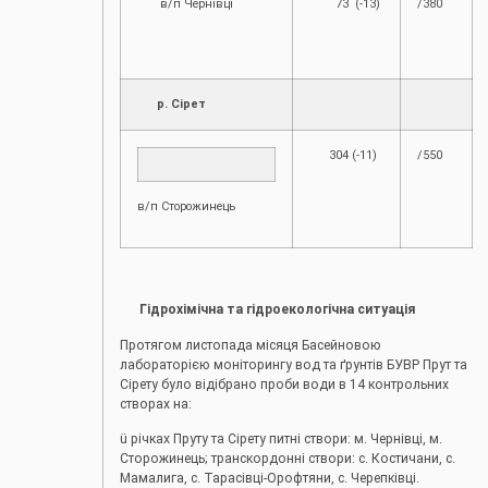
в/п Чернівці
73 (-13)
/380
р. Сірет
304 (-11)
/550
в/п Сторожинець
Гідрохімічна та гідроекологічна ситуація
Протягом листопада місяця Басейновою
лабораторією моніторингу вод та ґрунтів БУВР Прут та
Сірету було відібрано проби води в 14 контрольних
створах на:
ü річках Пруту та Сірету питні створи: м. Чернівці, м.
Сторожинець; транскордонні створи: с. Костичани, с.
Мамалига, с. Тарасівці-Орофтяни, с. Черепківці.