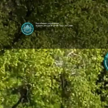
Басейнове управління
водних ресурсів річок Прут та Сірет
[newyear_garland]