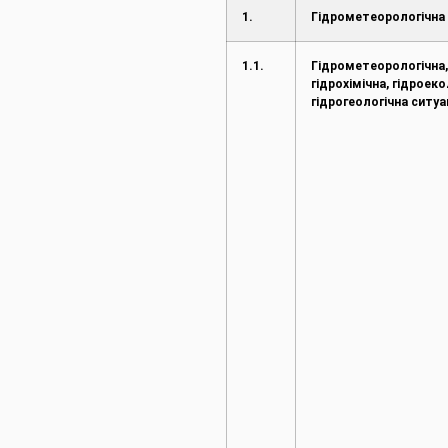
1.
Гідрометеорологічна 
1.1.
Гідрометеорологічна
гідрохімічна, гідроеко
гідрогеологічна ситуа