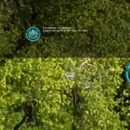
Басейнове управління
водних ресурсів річок Прут та Сірет
[newyear_garland]