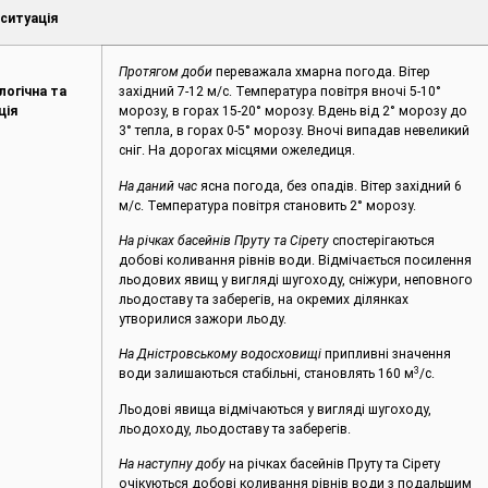
ситуація
,
Протягом доби
переважала хмарна погода. Вітер
логічна та
західний 7-12 м/с. Температура повітря вночі 5-10°
ція
морозу, в горах 15-20° морозу. Вдень від 2° морозу до
3° тепла, в горах 0-5° морозу. Вночі випадав невеликий
сніг. На дорогах місцями ожеледиця.
На даний час
ясна погода, без опадів. Вітер західний 6
м/с. Температура повітря становить 2° морозу.
На річках басейнів Пруту та Сірету
спостерігаються
добові коливання рівнів води. Відмічається посилення
льодових явищ у вигляді шугоходу, сніжури, неповного
льодоставу та заберегів, на окремих ділянках
утворилися зажори льоду.
На Дністровському водосховищі
припливні значення
3
води залишаються стабільні, становлять 160 м
/с.
Льодові явища відмічаються у вигляді шугоходу,
льодоходу, льодоставу та заберегів.
На наступну добу
на річках басейнів Пруту та Сірету
очікуються добові коливання рівнів води з подальшим