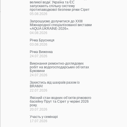
великої води: Україна та ЄС
запускають спільну систему
протипаводкової безпеки річки Сірет
05.08.2026
Запрошуємо долучитися до ХХІІІ
Міжнародної спеціалізованої виставки
«AQUA UKRAINE-2026».
04.08.2026
Річка Брусниця
03.08.2026
Річка Виженка
24.07.2026
Виконання ремонтно-доглядових
робіт на водогосподарських об’єктах
Буковини
24.07.2026
Захистись від шахраїв разом із
BRAMA!
22.07.2026
Якісний стан водних об’єктів річкового
басейну Прут та Сірет у червні 2026
року.
20.07.2026
Участь у семінарі
17.07.2026