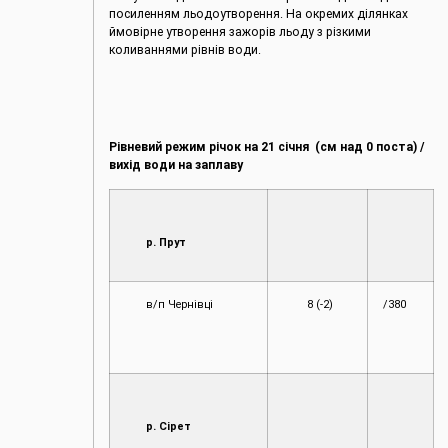
посиленням льодоутворення. На окремих ділянках
ймовірне утворення зажорів льоду з різкими
коливаннями рівнів води.
Рівневий режим річок на
2
1 січня (см над 0 поста) /
вихід води на заплаву
р. Прут
в/п Чернівці
8 (-2)
/380
р. Сірет