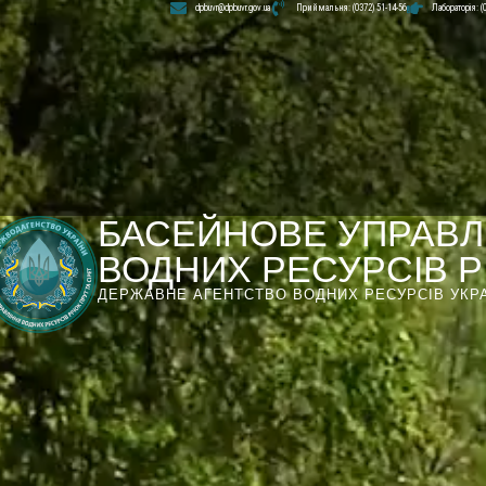
dpbuvr@dpbuvr.gov.ua
Приймальня: (0372) 51-14-56
Лабораторія: (
БАСЕЙНОВЕ УПРАВЛ
ВОДНИХ РЕСУРСІВ РІ
ДЕРЖАВНЕ АГЕНТСТВО ВОДНИХ РЕСУРСІВ УКР