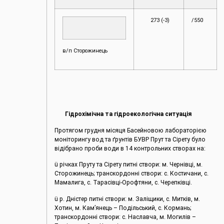
273 (-3)
/550
в/п Сторожинець
Гідрохімічна та гідроекологічна ситуація
Протягом грудня місяця Басейновою лабораторією
моніторингу вод та ґрунтів БУВР Прут та Сірету було
відібрано проби води в 14 контрольних створах на:
ü річках Пруту та Сірету питні створи: м. Чернівці, м.
Сторожинець; транскордонні створи: с. Костичани, с.
Мамалига, с. Тарасівці-Орофтяни, с. Черепківці.
ü р. Дністер питні створи: м. Заліщики, с. Митків, м.
Хотин, м. Кам’янець – Подільський, с. Кормань;
транскордонні створи: с. Наславча, м. Могилів –