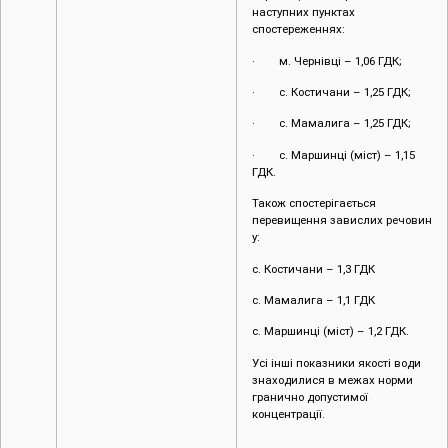
наступних пунктах
спостереженнях:
· м. Чернівці – 1,06 ГДК;
· с. Костичани – 1,25 ГДК;
· с. Мамалига – 1,25 ГДК;
· с. Маршинці (міст) – 1,15
ГДК.
Також спостерігається
перевищення завислих речовин
у:
с. Костичани – 1,3 ГДК
с. Мамалига – 1,1 ГДК
с. Маршинці (міст) – 1,2 ГДК.
Усі інші показники якості води
знаходилися в межах норми
гранично допустимої
концентрації.