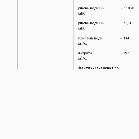
рівень води ВБ – 118,78
мБС;
рівень води НБ – 71,31
мБС;
приплив води – 114
3
м
/с;
витрати – 197
3
м
/с.
Фактичні значення
по
водпостах:
3
Галич – 68 м
/
с;
Заліщики – 98
3
м
/с.
Об’єм водосховища на
16
3
березня
– 2678,6 млн.м
,
вільний об’єм при цьому
3
становить – 321,4 млн.м
.