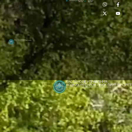
Приймальня:
Лабораторія:
dpbuvr@dpbuvr.gov.ua
(0372) 51-14-56
(0372) 53-92-00
Басейнове управління
водних ресурсів річок Прут та Сірет
БАСЕЙНОВЕ УПРАВЛІННЯ
ВОДНИХ РЕСУРСІВ РІЧОК ПРУТ ТА СІРЕТ
ДЕРЖАВНЕ АГЕНТСТВО ВОДНИХ РЕСУРСІВ УКРАЇНИ
[newyear_garland]