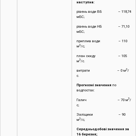
наступна:
рівень води ВБ – 118,74
мБС;
рівень води НБ – 71,10
мБС;
приплив води – 110
3
м
/с;
план скиду – 105
3
м
/с.
3
витрати – 0 м
/
с.
Прогнозні значення
по
водпостах:
3
Галич – 70 м
/
с;
Заліщики – 90
3
м
/с;
Середньодобові значення за
16
березня;