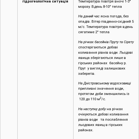
гідрогеологічна ситуація
Температура повітря вночі 1-3°
морозу. Вдень 8-10° тепла
На даний час
ясна погода, без
опадів. Вітер південно-східний 5
м/с. Температура повітря вдень
сягатиме 2° тепла
На річках басейнів Пруту та Сірету
спостерігаються добові
коливання рівнів води. Льодові
явища зберігаються лише в
гірських районах басейну р.
Прут у вигляді залишкових
заберегів.
На Дністровському водосховищі
припливні значення води,
протягом доби зменшились із
3
120 до 110 м
/с.
На наступну добу
на річках
очікуються добові коливання
рівнів води та послаблення
льодових явищ в гірських
районах.