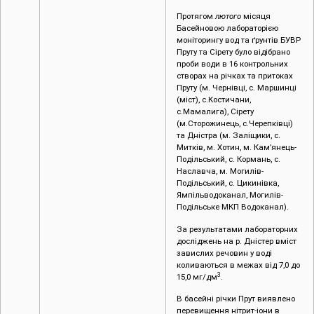
Протягом
лютого
місяця
Басейновою лабораторією
моніторингу вод та ґрунтів БУВР
Пруту та Сірету було відібрано
проби води в 16 контрольних
створах на річках та притоках
Пруту (м. Чернівці, с. Маршинці
(міст), с.Костичани,
с.Мамалига), Сірету
(м.Сторожинець, с.Черепківці)
та Дністра (м. Заліщики, с.
Митків, м. Хотин, м. Кам’янець-
Подільський, с. Кормань, с.
Наславча, м. Могилів-
Подільський, с. Цикинівка,
Ямпільводоканал, Могилів-
Подільське МКП Водоканал).
За результатами лабораторних
досліджень на р. Дністер вміст
завислих речовин у воді
коливаються в межах від 7,0 до
3
15,0 мг/дм
.
В басейні річки Прут виявлено
перевищення нітрит-іони в