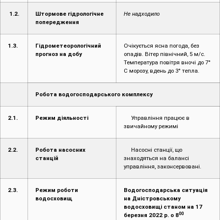
1.2.
Штормове гідрологічне
Не надходило
попередження
1.3.
Гідрометеорологічний
Очікується ясна погода, без
прогноз на добу
опадів. Вітер північний, 5 м/с.
Температура повітря вночі до 7°
С морозу, вдень до 3° тепла.
Робота водогосподарського комплексу
2.1.
Режим діяльності
Управління працює в
звичайному режимі
2.2.
Робота насосних
Насосні станції, що
станцій
знаходяться на балансі
управління, законсервовані.
2.3.
Режим роботи
Водогосподарська ситуація
водосховищ
на Дністровському
водосховищі станом на 1
7
00
березня 2022 р. о 8