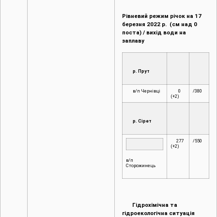
Рівневий режим річок на 1
7
березня 2022 р. (см над 0
поста) / вихід води на
заплаву
р. Прут
в/п Чернівці
0
/380
(+2)
р. Сірет
277
/550
(+2)
в/п
Сторожинець
Гідрохімічна та
гідроекологічна ситуація