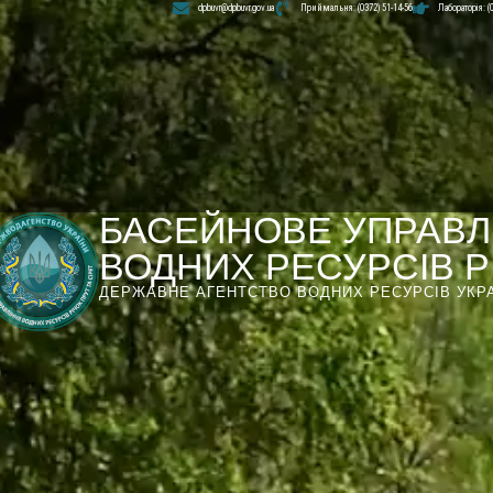
dpbuvr@dpbuvr.gov.ua
Приймальня: (0372) 51-14-56
Лабораторія: (
БАСЕЙНОВЕ УПРАВЛ
ВОДНИХ РЕСУРСІВ РІ
ДЕРЖАВНЕ АГЕНТСТВО ВОДНИХ РЕСУРСІВ УКР