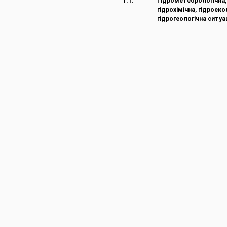
1.1.
Гідрометеорологічна,
гідрохімічна, гідроеко
гідрогеологічна ситуа