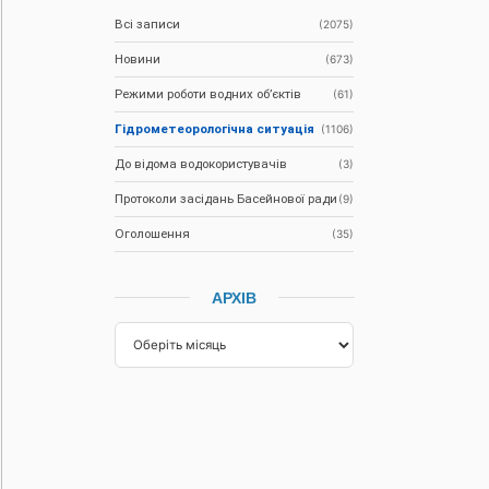
Всі записи
(2075)
Новини
(673)
Режими роботи водних об’єктів
(61)
Гідрометеорологічна ситуація
(1106)
До відома водокористувачів
(3)
Протоколи засідань Басейнової ради
(9)
Оголошення
(35)
АРХІВ