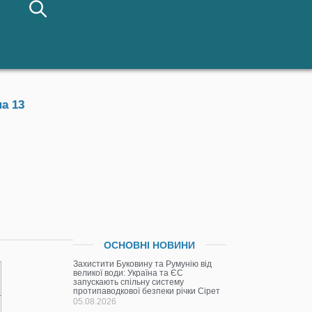
а 13
ОСНОВНІ НОВИНИ
Захистити Буковину та Румунію від
великої води: Україна та ЄС
запускають спільну систему
протипаводкової безпеки річки Сірет
05.08.2026