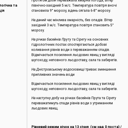
Протягом доби
переважала хмарна погода, Вітер
логічна та
північно-західний 5 м/с. Температура повітря вночі
ція
становила 9° морозу, вдень сягала 6-8° морозу.
На даний час
мінлива хмарність, без опадів. Вітер
західний 3 м/с. Температура повітря становить 5°
морозу.
На річках басейнів Пруту та Сірету
на основних
гідрологічних постах спостерігаються добові
коливання рівнів води з переважанням спадів.
Відмічається посилення льодових явищ у вигляді
шугоходу, неповного льодоставу, сала та заберегів.
На Дністровському водосховищі
триває зменшення
припливних значень води
Відмічається посилення льодових явищ у вигляді
шугоходу, неповного льодоставу, сала та заберегів.
На наступну добу
на річках басейнів Прута та Сірету
переважатимуть спади рівнів води з утриманням
льодових явищ.
Рівневий режим річок на
13
січня (см над 0 поста) /