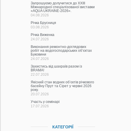
Запрошуємо долучитися до ХХІІІ
Міжнародної спеціалізованої виставки
«AQUA UKRAINE-2026».
04.08.2026
Річка Брусниця
03.08.2026
Річка Виженка
24.07.2026
Виконання ремонтно-доглядових
робіт на водогосподарських об’єктах
Буковини
24.07.2026
Захистись від шахраїв разом із
BRAMA!
22.07.2026
Якісний стан водних об’єктів річкового
басейну Прут та Сірет у червні 2026
року.
20.07.2026
Участь у семінарі
17.07.2026
КАТЕГОРІЇ