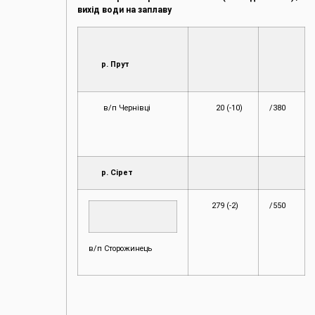
вихід води на заплаву
р. Прут
в/п Чернівці
20 (-10)
/380
р. Сірет
279 (-2)
/550
в/п Сторожинець