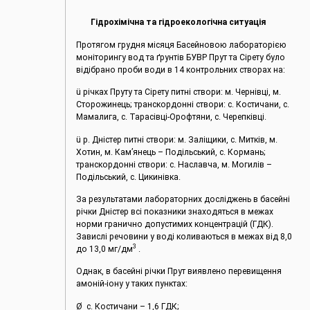
Гідрохімічна та гідроекологічна ситуація
Протягом грудня місяця Басейновою лабораторією
моніторингу вод та ґрунтів БУВР Прут та Сірету було
відібрано проби води в 14 контрольних створах на:
ü річках Пруту та Сірету питні створи: м. Чернівці, м.
Сторожинець; транскордонні створи: с. Костичани, с.
Мамалига, с. Тарасівці-Орофтяни, с. Черепківці.
ü р. Дністер питні створи: м. Заліщики, с. Митків, м.
Хотин, м. Кам’янець – Подільський, с. Кормань;
транскордонні створи: с. Наславча, м. Могилів –
Подільський, с. Цикинівка.
За результатами лабораторних досліджень в басейні
річки Дністер всі показники знаходяться в межах
норми гранично допустимих концентрацій (ГДК).
Завислі речовини у воді коливаються в межах від 8,0
3
до 13,0 мг/дм
.
Однак, в басейні річки Прут виявлено перевищення
амоній-іону у таких пунктах:
Ø с. Костичани – 1,6 ГДК;