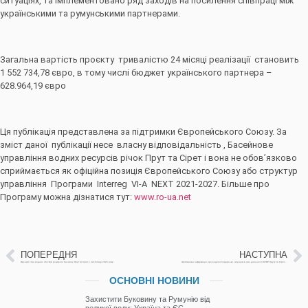
ситуаціях, та імплементовано ряд заходів на посилення співпраці між
українськими та румунськими партнерами.
Загальна вартість проєкту тривалістю 24 місяці реалізації становить
1 552 734,78 євро, в тому числі бюджет українського партнера –
628.964,19 євро
Ця публікація представлена за підтримки Європейського Союзу. За
зміст даної публікації несе власну відповідальність , Басейнове
управління водних ресурсів річок Прут та Сірет і вона не обов’язково
сприймається як офіційна позиція Європейського Союзу або структур
управління Програми Interreg VI-A NEXT 2021-2027. Більше про
Програму можна дізнатися тут:
www.ro-ua.net
ПОПЕРЕДНЯ
НАСТУПНА
Якісний стан водних об’єктів річкового басейну Прут та Сірет у листопаді 2025 року.
Щотижнева інформація про водогосподарську ситуацію в зоні діяльності БУВР Пруту та Сірету з 16 по 23 грудня 2025р. (включає щоденну та оперативну інформацію)
ОСНОВНІ НОВИНИ
Захистити Буковину та Румунію від