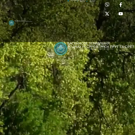
Приймальня:
Лабораторія:
dpbuvr@dpbuvr.gov.ua
(0372) 51-14-56
(0372) 53-92-00
Басейнове управління
водних ресурсів річок Прут та Сірет
БАСЕЙНОВЕ УПРАВЛІННЯ
ВОДНИХ РЕСУРСІВ РІЧОК ПРУТ ТА СІРЕТ
ДЕРЖАВНЕ АГЕНТСТВО ВОДНИХ РЕСУРСІВ УКРАЇНИ
[newyear_garland]