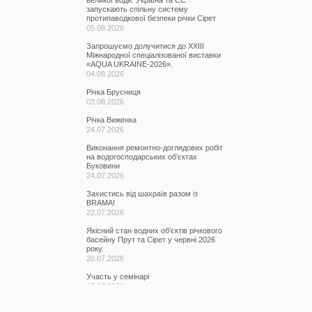
великої води: Україна та ЄС
запускають спільну систему
протипаводкової безпеки річки Сірет
05.08.2026
Запрошуємо долучитися до ХХІІІ
Міжнародної спеціалізованої виставки
«AQUA UKRAINE-2026».
04.08.2026
Річка Брусниця
03.08.2026
Річка Виженка
24.07.2026
Виконання ремонтно-доглядових робіт
на водогосподарських об’єктах
Буковини
24.07.2026
Захистись від шахраїв разом із
BRAMA!
22.07.2026
Якісний стан водних об’єктів річкового
басейну Прут та Сірет у червні 2026
року.
20.07.2026
Участь у семінарі
17.07.2026