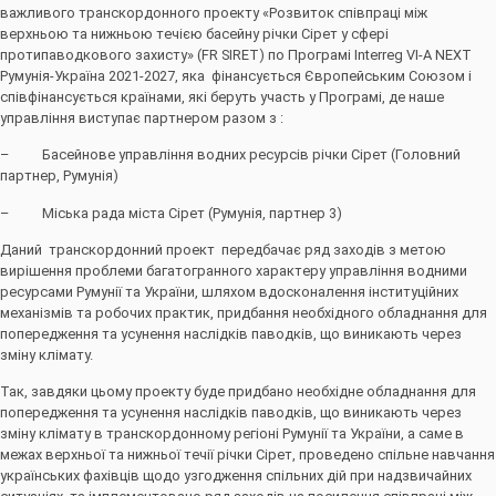
важливого транскордонного проекту «Розвиток співпраці між
верхньою та нижньою течією басейну річки Сірет у сфері
протипаводкового захисту» (FR SIRET) по Програмі Interreg VI-A NEXT
Румунія-Україна 2021-2027, яка фінансується Європейським Союзом і
співфінансується країнами, які беруть участь у Програмі, де наше
управління виступає партнером разом з :
– Басейнове управління водних ресурсів річки Сірет (Головний
партнер, Румунія)
– Міська рада міста Сірет (Румунія, партнер 3)
Даний транскордонний проект передбачає ряд заходів з метою
вирішення проблеми багатогранного характеру управління водними
ресурсами Румунії та України, шляхом вдосконалення інституційних
механізмів та робочих практик, придбання необхідного обладнання для
попередження та усунення наслідків паводків, що виникають через
зміну клімату.
Так, завдяки цьому проекту буде придбано необхідне обладнання для
попередження та усунення наслідків паводків, що виникають через
зміну клімату в транскордонному регіоні Румунії та України, а саме в
межах верхньої та нижньої течії річки Сірет, проведено спільне навчання
українських фахівців щодо узгодження спільних дій при надзвичайних