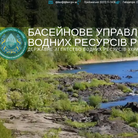
dpbuvr@dpbuvr.gov.ua
Приймальня: (0372) 51-14-56
Лабораторія: (
БАСЕЙНОВЕ УПРАВЛ
ВОДНИХ РЕСУРСІВ РІ
ДЕРЖАВНЕ АГЕНТСТВО ВОДНИХ РЕСУРСІВ УКР