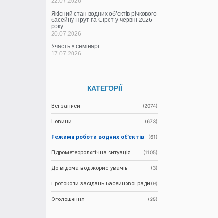
22.07.2026
Якісний стан водних об’єктів річкового
басейну Прут та Сірет у червні 2026
року.
20.07.2026
Участь у семінарі
17.07.2026
КАТЕГОРІЇ
Всі записи
(2074)
Новини
(673)
Режими роботи водних об’єктів
(61)
Гідрометеорологічна ситуація
(1105)
До відома водокористувачів
(3)
Протоколи засідань Басейнової ради
(9)
Оголошення
(35)