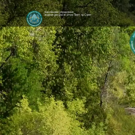
Басейнове управління
водних ресурсів річок Прут та Сірет
[newyear_garland]