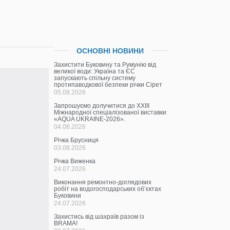
ОСНОВНІ НОВИНИ
Захистити Буковину та Румунію від
великої води: Україна та ЄС
запускають спільну систему
протипаводкової безпеки річки Сірет
05.08.2026
Запрошуємо долучитися до ХХІІІ
Міжнародної спеціалізованої виставки
«AQUA UKRAINE-2026».
04.08.2026
Річка Брусниця
03.08.2026
Річка Виженка
24.07.2026
Виконання ремонтно-доглядових
робіт на водогосподарських об’єктах
Буковини
24.07.2026
Захистись від шахраїв разом із
BRAMA!