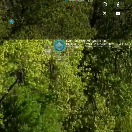
Приймальня:
Лабораторія:
dpbuvr@dpbuvr.gov.ua
(0372) 51-14-56
(0372) 53-92-00
Басейнове управління
водних ресурсів річок Прут та Сірет
БАСЕЙНОВЕ УПРАВЛІННЯ
ВОДНИХ РЕСУРСІВ РІЧОК ПРУТ ТА СІРЕТ
ДЕРЖАВНЕ АГЕНТСТВО ВОДНИХ РЕСУРСІВ УКРАЇНИ
[newyear_garland]