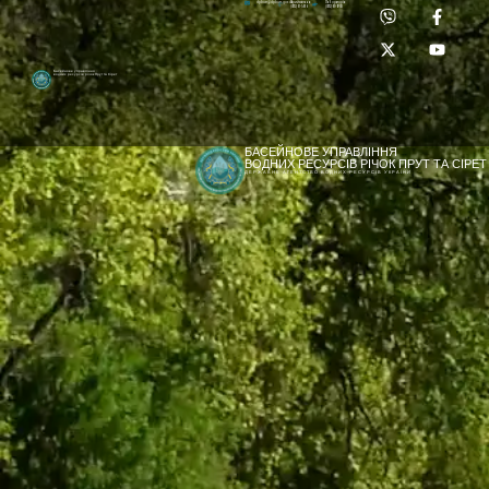
Приймальня:
Лабораторія:
dpbuvr@dpbuvr.gov.ua
(0372) 51-14-56
(0372) 53-92-00
Басейнове управління
водних ресурсів річок Прут та Сірет
БАСЕЙНОВЕ УПРАВЛІННЯ
ВОДНИХ РЕСУРСІВ РІЧОК ПРУТ ТА СІРЕТ
ДЕРЖАВНЕ АГЕНТСТВО ВОДНИХ РЕСУРСІВ УКРАЇНИ
[newyear_garland]