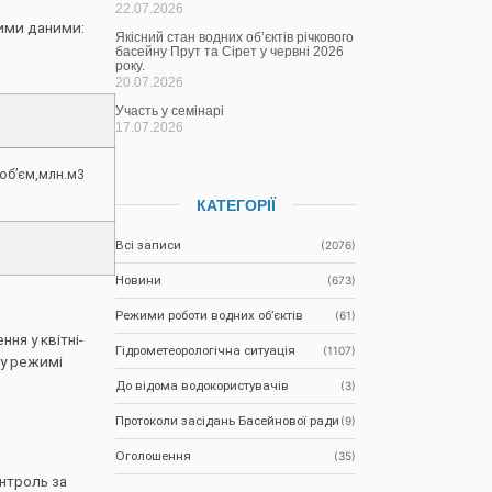
22.07.2026
ими даними:
Якісний стан водних об’єктів річкового
басейну Прут та Сірет у червні 2026
року.
20.07.2026
Участь у семінарі
17.07.2026
 об’єм,млн.м3
КАТЕГОРІЇ
Всі записи
(2076)
Новини
(673)
Режими роботи водних об’єктів
(61)
ня у квітні-
Гідрометеорологічна ситуація
(1107)
 у режимі
До відома водокористувачів
(3)
Протоколи засідань Басейнової ради
(9)
Оголошення
(35)
нтроль за