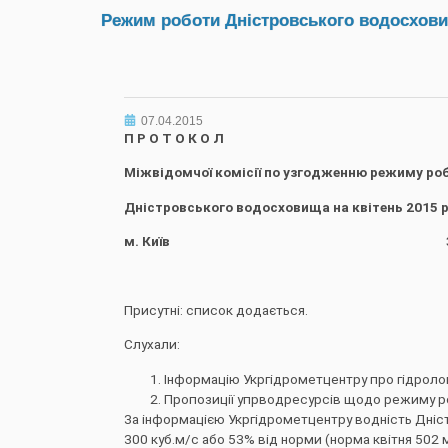
Режим роботи Дністровського водосховищ
07.04.2015
П Р О Т О К О Л
Міжвідомчої комісії по узгодженню режиму ро
Дністровського водосховища на квітень 2015 
м. Київ 31 березня 
Присутні: список додається.
Слухали:
Інформацію Укргідрометцентру про гідрологіч
Пропозиції упрводресурсів щодо режиму ро
За інформацією Укргідрометцентру водність Дніст
300 куб.м/с або 53% від норми (норма квітня 502 