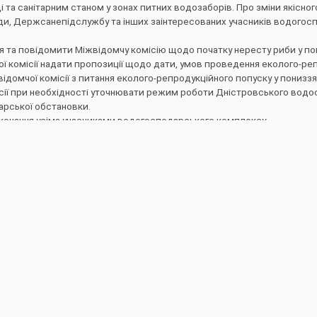
та санітарним станом у зонах питних водозаборів. Про зміни якісног
и, Держсанепідслужбу та інших заінтересованих учасників водогос
 та повідомити Міжвідомчу комісію щодо початку нересту риби у пон
ої комісії надати пропозиції щодо дати, умов проведення еколого-ре
ідомчої комісії з питання еколого-репродукційного попуску у пониззя
ісії при необхідності уточнювати режим роботи Дністровського вод
арської обстановки.
иконання усіма учасниками водогосподарського комплексу.
ладається на упрводресурсів та Дністровсько-Прутське БУВР Держв
О.Лисюк
План заходів з протиді