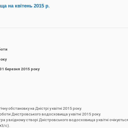
а на квітень 2015 р.
боти
року
2015 року
ну обстановку на Дністрі у квітні 2015 року.
боти Дністровського водосховища у квітні 2015 року.
ра у вхідному створі Дністровського водосховища у квітні очікуєтьс
м3/с).