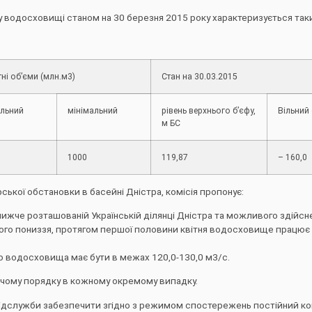
 водосховищі станом на 30 березня 2015 року характеризується так
ні об’єми (млн.м3)
Стан на 30.03.2015
льний
мінімальний
рівень верхнього б’єфу,
Вільний
м БС
1000
119,87
– 160,0
ької обстановки в басейні Дністра, комісія пропонує:
жче розташованій Українській ділянці Дністра та можливого здійснен
його пониззя, протягом першої половини квітня водосховище працює
 водосховища має бути в межах 120,0-130,0 м3/с.
чому порядку в кожному окремому випадку.
дслужби забезпечити згідно з режимом спостережень постійний ко