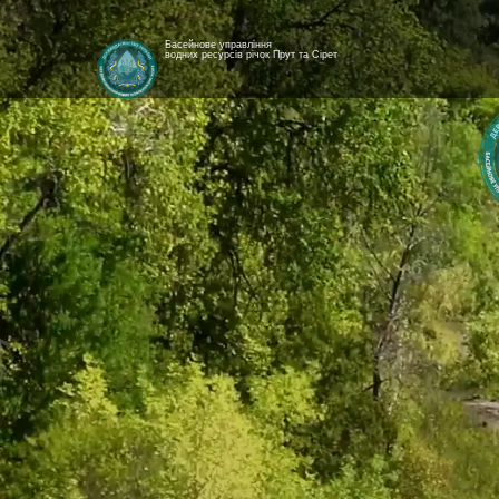
Басейнове управління
водних ресурсів річок Прут та Сірет
[newyear_garland]