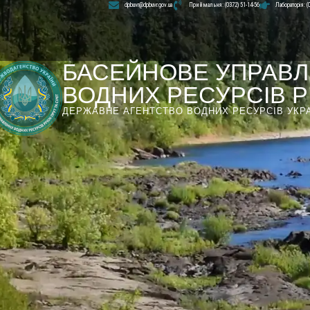
dpbuvr@dpbuvr.gov.ua
Приймальня: (0372) 51-14-56
Лабораторія: (
БАСЕЙНОВЕ УПРАВЛ
ВОДНИХ РЕСУРСІВ РІ
ДЕРЖАВНЕ АГЕНТСТВО ВОДНИХ РЕСУРСІВ УКР