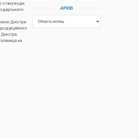
о стану води
АРХІВ
подарського
иззі Дністра.
продукційного
 Дністра.
осховища на
одагентства
НАСТУПНА
ї корупції на 2024 рік