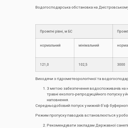
Водогосподарська обстановка на Дністровському
Проектні рівні, м БС
Проект
нормальний
мінімальний
норма
121,0
102,5
3000
Виходячи з гідрометеорологічної та водогосподарс
З метою забезпечення водоспоживачів на ни
травні еколого-репродукційного попуску у 
наповнення.
Середньодобовий попуск у нижній б’єф буферного
Режим пропуску паводків встановлюється у робо
Рекомендувати закладам Державної санепі