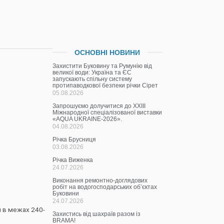
ОСНОВНІ НОВИНИ
Захистити Буковину та Румунію від
великої води: Україна та ЄС
запускають спільну систему
протипаводкової безпеки річки Сірет
05.08.2026
Запрошуємо долучитися до ХХІІІ
Міжнародної спеціалізованої виставки
«AQUA UKRAINE-2026».
04.08.2026
Річка Брусниця
03.08.2026
Річка Виженка
24.07.2026
Виконання ремонтно-доглядових
робіт на водогосподарських об’єктах
Буковини
24.07.2026
я в межах 240-
Захистись від шахраїв разом із
BRAMA!