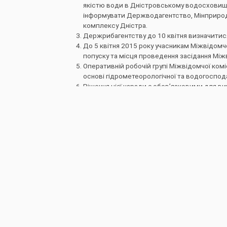
якістю води в Дністровському водосховищі 
інформувати Держводагентство, Мінприрод
комплексу Дністра.
Держрибагентству до 10 квітня визначитися
До 5 квітня 2015 року учасникам Міжвідомч
попуску та місця проведення засідання Міжв
Оперативній робочій групі Міжвідомчої ком
основі гідрометеорологічної та водогоспод
Рішення цієї наради є обов’язковими для в
Контроль за виконанням рішень наради пок
України.
Начальник упрводресурсів 