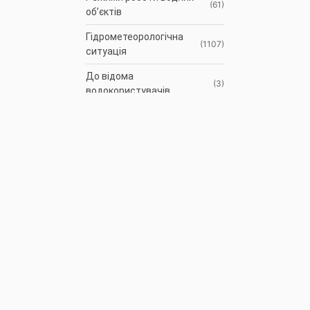
(61)
об’єктів
Гідрометеорологічна
(1107)
ситуація
До відома
(3)
водокористувачів
Протоколи засідань
(9)
Басейнової ради
Оголошення
(35)
АРХІВ