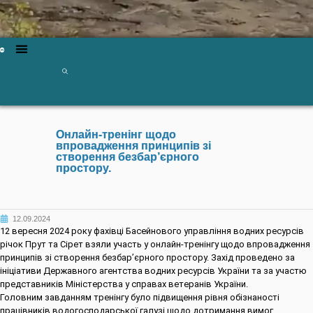
Онлайн-тренінг щодо
впровадження принципів зі
створення безбар’єрного
простору.
12.09.2024
12 вересня 2024 року фахівці Басейнового управління водних ресурсів
річок Прут та Сірет взяли участь у онлайн-тренінгу щодо впровадження
принципів зі створення безбар’єрного простору. Захід проведено за
ініціативи Державного агентства водних ресурсів України та за участю
представників Міністерства у справах ветеранів України.
Головним завданням тренінгу було підвищення рівня обізнаності
працівників водогосподарської галузі щодо дотримання вимог