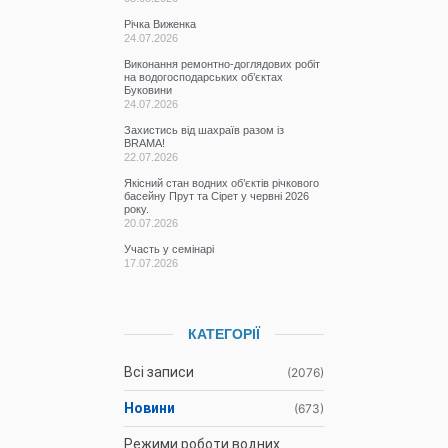
Річка Виженка
24.07.2026
Виконання ремонтно-доглядових робіт
на водогосподарських об’єктах
Буковини
24.07.2026
Захистись від шахраїв разом із
BRAMA!
22.07.2026
Якісний стан водних об’єктів річкового
басейну Прут та Сірет у червні 2026
року.
20.07.2026
Участь у семінарі
17.07.2026
КАТЕГОРІЇ
Всі записи
(2076)
Новини
(673)
Режими роботи водних