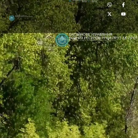
Приймальня:
Лабораторія:
dpbuvr@dpbuvr.gov.ua
(0372) 51-14-56
(0372) 53-92-00
Басейнове управління
водних ресурсів річок Прут та Сірет
БАСЕЙНОВЕ УПРАВЛІННЯ
ВОДНИХ РЕСУРСІВ РІЧОК ПРУТ ТА СІРЕТ
ДЕРЖАВНЕ АГЕНТСТВО ВОДНИХ РЕСУРСІВ УКРАЇНИ
[newyear_garland]