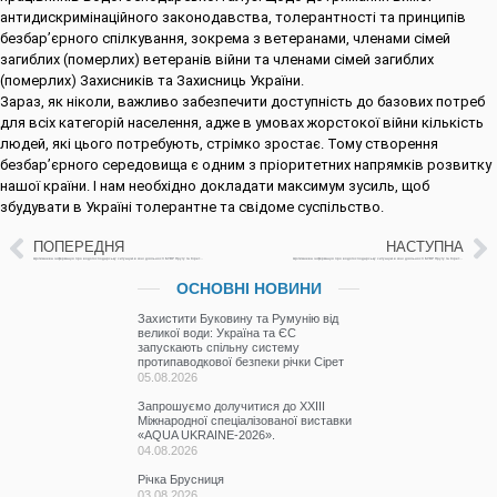
антидискримінаційного законодавства, толерантності та принципів
безбар’єрного спілкування, зокрема з ветеранами, членами сімей
загиблих (померлих) ветеранів війни та членами сімей загиблих
(померлих) Захисників та Захисниць України.
Зараз, як ніколи, важливо забезпечити доступність до базових потреб
для всіх категорій населення, адже в умовах жорстокої війни кількість
людей, які цього потребують, стрімко зростає. Тому створення
безбар’єрного середовища є одним з пріоритетних напрямків розвитку
нашої країни. І нам необхідно докладати максимум зусиль, щоб
збудувати в Україні толерантне та свідоме суспільство.
ПОПЕРЕДНЯ
НАСТУПНА
Щотижнева інформація про водогосподарську ситуацію в зоні діяльності БУВР Пруту та Сірету за 12 вересня 2024р.
Щотижнева інформація про водогосподарську ситуацію в зоні діяльності БУВР Пруту та Сірету за 13 вересня 2024р.
ОСНОВНІ НОВИНИ
Захистити Буковину та Румунію від
великої води: Україна та ЄС
запускають спільну систему
протипаводкової безпеки річки Сірет
05.08.2026
Запрошуємо долучитися до ХХІІІ
Міжнародної спеціалізованої виставки
«AQUA UKRAINE-2026».
04.08.2026
Річка Брусниця
03.08.2026