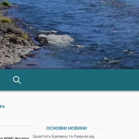
т»
ОСНОВНІ НОВИНИ
Захистити Буковину та Румунію від
ми WWF-Україна