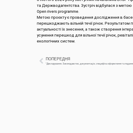
та Держводагентства. Зустріч відбулася з метою о
Open rivers programme.
Метою проєкту є проведення дослідження в басейна
перешкоджають вільній течії річок. Результатом 
актуальності їх знесення, а також створення інте
усунення перешкод для вільної течії річок, ревіт
екологічних систем.
ПОПЕРЕДНЯ
“Декларування. Законодавство, документація, специфіка оформлення та поданн