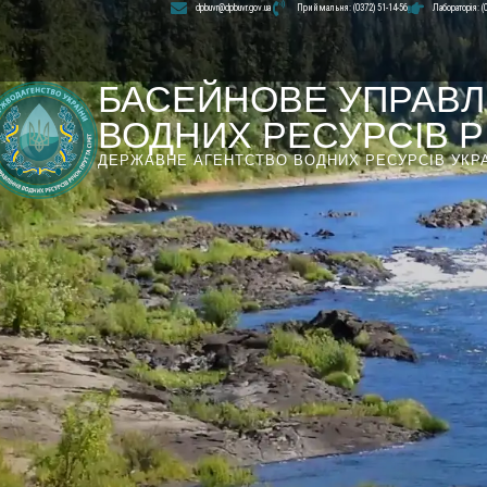
dpbuvr@dpbuvr.gov.ua
Приймальня: (0372) 51-14-56
Лабораторія: (
БАСЕЙНОВЕ УПРАВЛ
ВОДНИХ РЕСУРСІВ РІ
ДЕРЖАВНЕ АГЕНТСТВО ВОДНИХ РЕСУРСІВ УКР