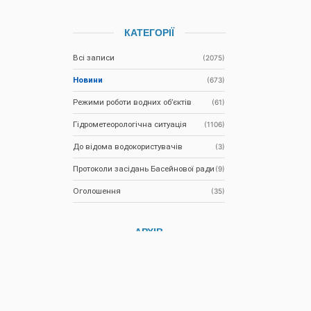
КАТЕГОРІЇ
Всі записи
(2075)
Новини
(673)
Режими роботи водних об’єктів
(61)
Гідрометеорологічна ситуація
(1106)
До відома водокористувачів
(3)
Протоколи засідань Басейнової ради
(9)
Оголошення
(35)
АРХІВ