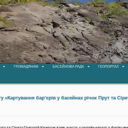
ГРОМАДЯНАМ
БАСЕЙНОВА РАДА
ГЕОПОРТАЛ
 «Картування бар’єрів у басейнах річок Прут та Сіре
ту та Сірету Григорій Кікерчук взяв участь у онлайн-нараді з фахівця