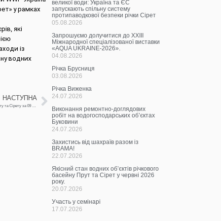
великої води: Україна та ЄС
рет» у рамках
запускають спільну систему
протипаводкової безпеки річки Сірет
05.08.2026
ів, які
Запрошуємо долучитися до ХХІІІ
цією
Міжнародної спеціалізованої виставки
аходи із
«AQUA UKRAINE-2026».
04.08.2026
ану водних
Річка Брусниця
03.08.2026
Річка Виженка
24.07.2026
НАСТУПНА
Щоденна інформація про водогосподарську ситуацію в зоні діяльності БУВР Пруту та Сірету за 09 лютого 2024 р.
Виконання ремонтно-доглядових
робіт на водогосподарських об’єктах
Буковини
24.07.2026
Захистись від шахраїв разом із
BRAMA!
22.07.2026
Якісний стан водних об’єктів річкового
басейну Прут та Сірет у червні 2026
року.
20.07.2026
Участь у семінарі
17.07.2026