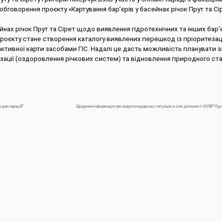
бговорення проєкту «Картування бар’єрів у басейнах річок Прут та Сі
х річок Прут та Сірет щодо виявлення гідротехнічних та інших бар’єр
проєкту стане створення каталогу виявлених перешкод із пріоритеза
рактивної карти засобами ГІС. Надалі це дасть можливість планувати з
алізації (оздоровлення річкових систем) та відновлення природного ст
я декларацій”