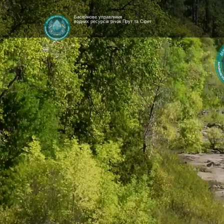
Басейнове управління
водних ресурсів річок Прут та Сірет
[newyear_garland]