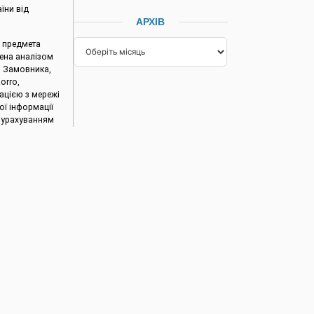
їни від
АРХІВ
ь предмета
ена аналізом
и Замовника,
orro,
ацією з мережі
ої інформації
з урахуванням
ої
ономії.
НАСТУПНА
я водними ресурсами»