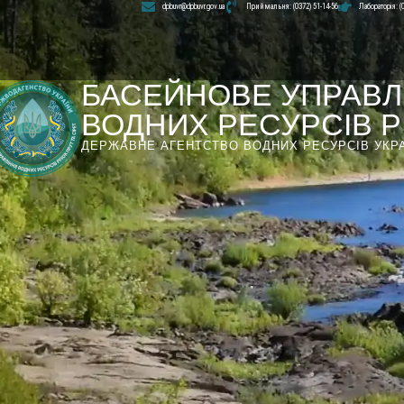
dpbuvr@dpbuvr.gov.ua
Приймальня: (0372) 51-14-56
Лабораторія: (
БАСЕЙНОВЕ УПРАВЛ
ВОДНИХ РЕСУРСІВ РІ
ДЕРЖАВНЕ АГЕНТСТВО ВОДНИХ РЕСУРСІВ УКР