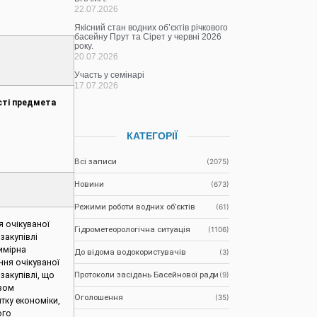
22.07.2026
Якісний стан водних об’єктів річкового
басейну Прут та Сірет у червні 2026
року.
20.07.2026
Участь у семінарі
17.07.2026
сті предмета
КАТЕГОРІЇ
Всі записи
(2075)
Новини
(673)
Режими роботи водних об’єктів
(61)
я очікуваної
Гідрометеорологічна ситуація
(1106)
закупівлі
имірна
До відома водокористувачів
(3)
ння очікуваної
Протоколи засідань Басейнової ради
закупівлі, що
(9)
зом
Оголошення
(35)
итку економіки,
ого