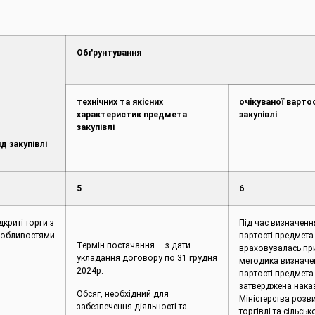
Обґрунтування
технічних та якісних
очікуваної варто
характеристик предмета
закупівлі
закупівлі
д закупівлі
5
6
дкриті торги з
Під час визначенн
обливостями
вартості предмета 
Термін постачання — з дати
враховувалась пр
укладання договору по 31 грудня
методика визначе
2024р.
вартості предмета 
затверджена нака
Обсяг, необхідний для
Міністерства розв
забезпечення діяльності та
торгівлі та сільськ