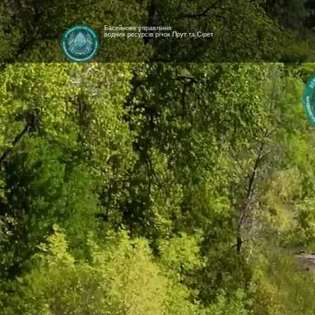
Басейнове управління
водних ресурсів річок Прут та Сірет
[newyear_garland]