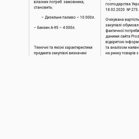
власних потреб замовника,
господарства Укра
становить:
18.02.2020 № 275.
– Дизельне паливо – 10 000л.
Очікувана вартіст
закупівлі обумовл
– Бензин А-95 – 4 000л.
фактичної потреб
даними сайта Proz
відкритою інформ
Технічні та якісні характеристики
та аналізом наявн
предмета закупівлі визначені
на ринку товарів 
відповідно до потреб замовника
вимог максимальн
та з урахуванням вимог
ефективності та ек
нормативних документів у сфері
стандартизації.
Щоденна інформація про водогосподарську ситуацію в зоні діяльності БУВР Пруту та Сірету за 04 липня 2024 р.
«Плани управління посухами – наступний крок до управлінн