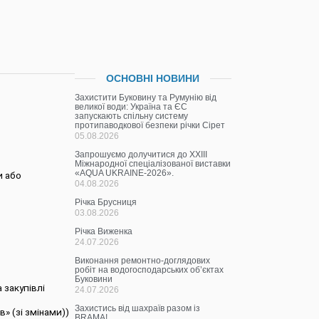
ОСНОВНІ НОВИНИ
Захистити Буковину та Румунію від
великої води: Україна та ЄС
запускають спільну систему
протипаводкової безпеки річки Сірет
05.08.2026
Запрошуємо долучитися до ХХІІІ
Міжнародної спеціалізованої виставки
«AQUA UKRAINE-2026».
и або
04.08.2026
Річка Брусниця
03.08.2026
Річка Виженка
24.07.2026
Виконання ремонтно-доглядових
робіт на водогосподарських об’єктах
Буковини
 закупівлі
24.07.2026
Захистись від шахраїв разом із
» (зі змінами))
BRAMA!