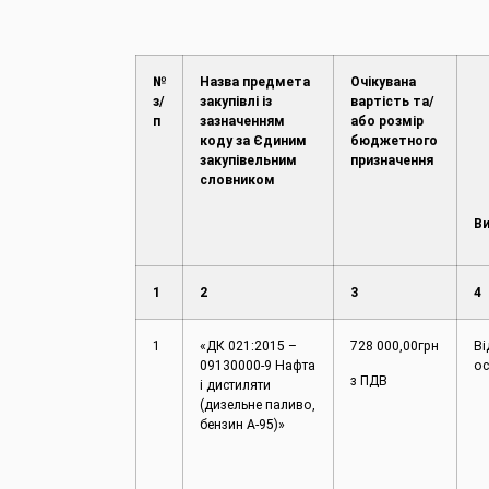
№
Назва предмета
Очікувана
з/
закупівлі із
вартість та/
п
зазначенням
або розмір
коду за Єдиним
бюджетного
закупівельним
призначення
словником
Ви
1
2
3
4
1
«ДК 021:2015 –
728 000,00грн
Ві
09130000-9 Нафта
ос
з ПДВ
і дистиляти
(дизельне паливо,
бензин А-95)»