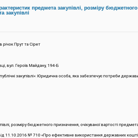
актеристик предмета закупівлі, розміру бюджетного
а закупівлі
 річок Прут та Сірет
вці, вул. Героїв Майдану, 194-Б
ро публічні закупівлі»: Юридична особа, яка забезпечує потреби держав
півлі, розміру бюджетного призначення, очікуваної вартості предмета
и від 11.10.2016 № 710 «Про ефективне використання державних коштів