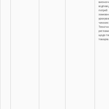
визнач
відпові
потреб
замовни
урахув
чинних
Технічн
реглам
щодо т
товарів