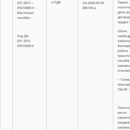
з ПДВ
Термін
021:2015 –
UA-2026-04-29-
постач
09210000-4 –
005156-a
дати у
Мастильні
договор
засоби)»
грудня 
Обсяг,
Код ДК
необхід
021:2015:
забезп
09210000-4
безпере
роботи
трансп
засобів
замовн
станови
– Олив
трансмі
10w30 –
Технічн
якісні
характ
предме
закупів