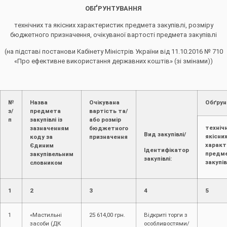
ОБҐРУНТУВАННЯ
технічних та якісних характеристик предмета закупівлі, розміру
бюджетного призначення, очікуваної вартості предмета закупівлі
(на підставі постанови Кабінету Міністрів України від 11.10.2016 № 710
«Про ефективне використання державних коштів» (зі змінами))
№
Назва
Очікувана
Обґрун
з/
предмета
вартість та/
п
закупівлі із
або розмір
техніч
зазначенням
бюджетного
Вид закупівлі/
якісни
коду за
призначення
характ
Єдиним
Ідентифікатор
предм
закупівельним
закупівлі:
закупів
словником
1
2
3
4
5
1
«Мастильні
25 614,00 грн.
Відкриті торги з
засоби (ДК
особливостями/