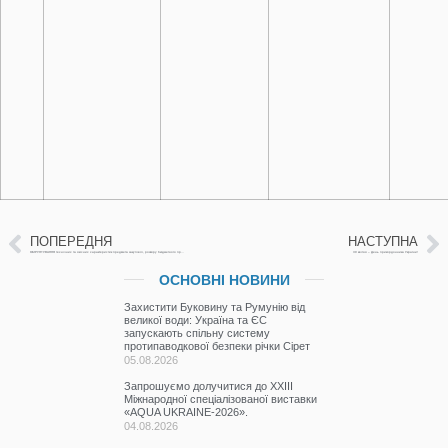
ПОПЕРЕДНЯ
НАСТУПНА
ОБҐРУНТУВАННЯ технічних та якісних характеристик предмета закупівлі, розміру бюджетного призначення, очікуваної вартості предмета закупівлі
30 квітня – День прикордонника України!
ОСНОВНІ НОВИНИ
Захистити Буковину та Румунію від
великої води: Україна та ЄС
запускають спільну систему
протипаводкової безпеки річки Сірет
05.08.2026
Запрошуємо долучитися до ХХІІІ
Міжнародної спеціалізованої виставки
«AQUA UKRAINE-2026».
04.08.2026