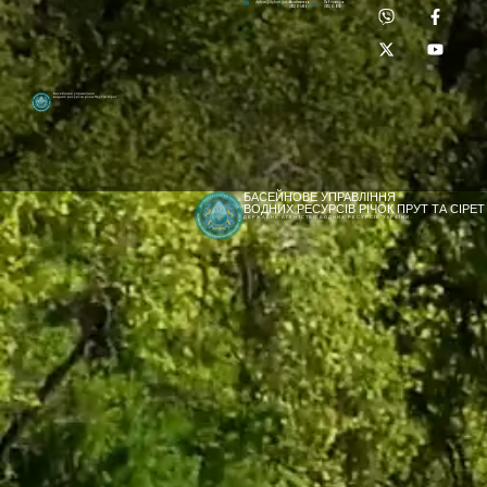
Приймальня:
Лабораторія:
dpbuvr@dpbuvr.gov.ua
(0372) 51-14-56
(0372) 53-92-00
Басейнове управління
водних ресурсів річок Прут та Сірет
БАСЕЙНОВЕ УПРАВЛІННЯ
ВОДНИХ РЕСУРСІВ РІЧОК ПРУТ ТА СІРЕТ
ДЕРЖАВНЕ АГЕНТСТВО ВОДНИХ РЕСУРСІВ УКРАЇНИ
[newyear_garland]