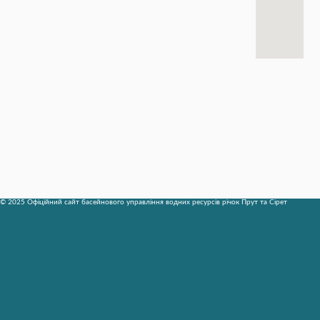
© 2025 Офіційний сайт басейнового управління водних ресурсів річок Прут та Сірет