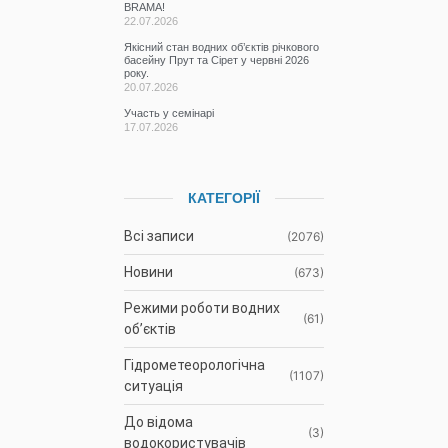
BRAMA!
22.07.2026
Якісний стан водних об’єктів річкового
басейну Прут та Сірет у червні 2026
року.
20.07.2026
Участь у семінарі
17.07.2026
КАТЕГОРІЇ
Всі записи
(2076)
Новини
(673)
Режими роботи водних
(61)
об’єктів
Гідрометеорологічна
(1107)
ситуація
До відома
(3)
водокористувачів