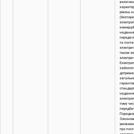
величин)
характе
рівень н
(безпере
електро
комерцій
надання
передачі
та пост
електричн
також як
електрич
Електро
забезпе
дотрима
загальн
гаранто
стандарт
надання
електроп
тому чис
передбач
Порядко
Законом,
умовами
про пос