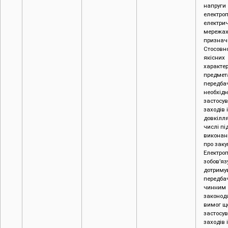
напруги
електро
електри
мережах
признач
Стосовно
якісних
характе
предмета
передба
необхідн
застосу
заходів 
довкілля
числі пі
виконан
про заку
Електро
зобов’яз
дотриму
передба
чинним
законод
вимог щ
застосу
заходів 