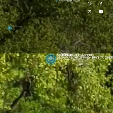
Приймальня:
Лабораторія:
dpbuvr@dpbuvr.gov.ua
(0372) 51-14-56
(0372) 53-92-00
Басейнове управління
водних ресурсів річок Прут та Сірет
БАСЕЙНОВЕ УПРАВЛІННЯ
ВОДНИХ РЕСУРСІВ РІЧОК ПРУТ ТА СІРЕТ
ДЕРЖАВНЕ АГЕНТСТВО ВОДНИХ РЕСУРСІВ УКРАЇНИ
[newyear_garland]