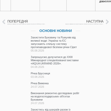
довкілля
ПОПЕРЕДНЯ
НАСТУПНА
Щотижнева інформація про водогосподарську ситуацію в зоні діяльності БУВР Пруту та Сірету з 21 по 28 листопада 2023 р.
Щоденна інформація про водогосподарську ситуацію в зоні діяльності БУВР Пруту та Сірету за 29 листопада 2023 р.
ОСНОВНІ НОВИНИ
Захистити Буковину та Румунію від
великої води: Україна та ЄС
запускають спільну систему
протипаводкової безпеки річки Сірет
05.08.2026
Запрошуємо долучитися до ХХІІІ
Міжнародної спеціалізованої виставки
«AQUA UKRAINE-2026».
04.08.2026
Річка Брусниця
03.08.2026
Річка Виженка
24.07.2026
Виконання ремонтно-доглядових робіт
на водогосподарських об’єктах
Буковини
24.07.2026
Захистись від шахраїв разом із