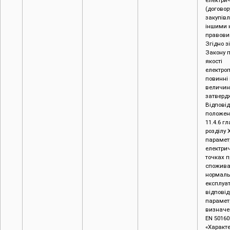
електрич
(договор
закупівл
іншими 
правови
Згідно з
Закону 
якості
електро
повинні 
величин
затверд
Відповід
положен
11.4.6 гл
розділу 
параметр
електрич
точках 
спожива
нормаль
експлуат
відповід
парамет
визначе
EN 50160
«Характ