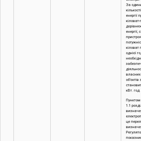
За один
кількост
енергії 
кіловат-
дорівнює
енергії, 
пристро
потужніс
кіловат 
однієї г
необхід
забезпе
діяльнос
власних
об’єктів
становит
кВт. год.
Пунктом 
1.1 розді
визначен
електро
це перел
визначе
Регулят
показникі