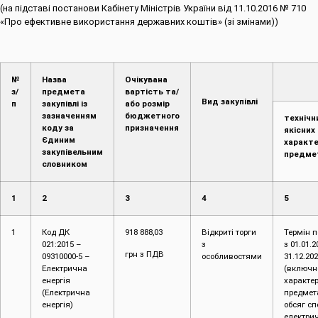
(на підставі постанови Кабінету Міністрів України від 11.10.2016 № 710
«Про ефективне використання державних коштів» (зі змінами))
№
Назва
Очікувана
Об
з/
предмета
вартість та/
Вид закупівлі
п
закупівлі із
або розмір
зазначенням
бюджетного
технічн
коду за
призначення
якісних
Єдиним
характ
закупівельним
предмет
словником
1
2
3
4
5
1
Код ДК
918 888,03
Відкриті торги
Термін 
021:2015 –
з
з 01.01.2
грн з ПДВ
09310000-5 –
особливостями
31.12.202
Електрична
(включно
енергія
характе
(Електрична
предмета
енергія)
обсяг с
електрич