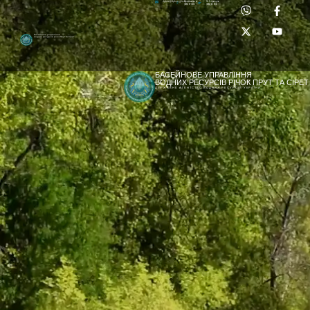
Приймальня:
Лабораторія:
dpbuvr@dpbuvr.gov.ua
(0372) 51-14-56
(0372) 53-92-00
Басейнове управління
водних ресурсів річок Прут та Сірет
БАСЕЙНОВЕ УПРАВЛІННЯ
ВОДНИХ РЕСУРСІВ РІЧОК ПРУТ ТА СІРЕТ
ДЕРЖАВНЕ АГЕНТСТВО ВОДНИХ РЕСУРСІВ УКРАЇНИ
[newyear_garland]