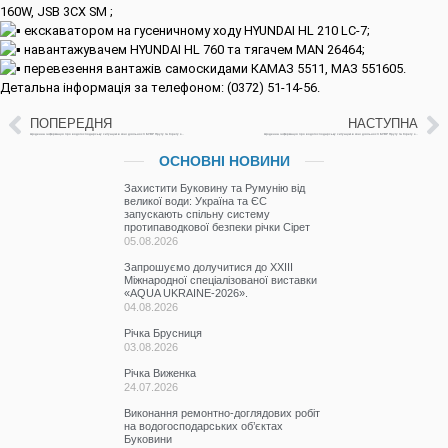
160W, JSB 3CX SM ;
екскаватором на гусеничному ходу HYUNDAI HL 210 LC-7;
навантажувачем HYUNDAI HL 760 та тягачем MAN 26464;
перевезення вантажів самоскидами КАМАЗ 5511, МАЗ 551605.
Детальна інформація за телефоном: (0372) 51-14-56.
ПОПЕРЕДНЯ
НАСТУПНА
Щоденна інформація про водогосподарську ситуацію в зоні діяльності БУВР Пруту та Сірету за 31 березня 2023 р.
Щоденна інформація про водогосподарську ситуацію в зоні діяльності БУВР Пруту та Сірету за 03 квітня 2023 р.
ОСНОВНІ НОВИНИ
Захистити Буковину та Румунію від
великої води: Україна та ЄС
запускають спільну систему
протипаводкової безпеки річки Сірет
05.08.2026
Запрошуємо долучитися до ХХІІІ
Міжнародної спеціалізованої виставки
«AQUA UKRAINE-2026».
04.08.2026
Річка Брусниця
03.08.2026
Річка Виженка
24.07.2026
Виконання ремонтно-доглядових робіт
на водогосподарських об’єктах
Буковини