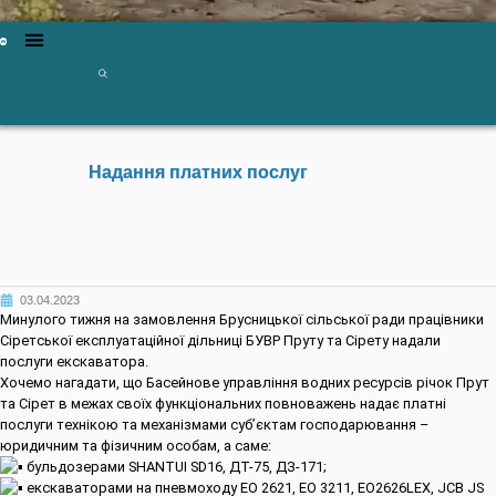
Надання платних послуг
03.04.2023
Минулого тижня на замовлення Брусницької сільської ради працівники
Сіретської експлуатаційної дільниці БУВР Пруту та Сірету надали
послуги екскаватора.
Хочемо нагадати, що Басейнове управління водних ресурсів річок Прут
та Сірет в межах своїх функціональних повноважень надає платні
послуги технікою та механізмами суб’єктам господарювання –
юридичним та фізичним особам, а саме:
бульдозерами SHANTUI SD16, ДТ-75, ДЗ-171;
екскаваторами на пневмоходу ЕО 2621, EO 3211, ЕО2626LEX, JCB JS