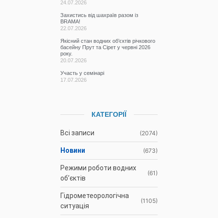
24.07.2026
Захистись від шахраїв разом із
BRAMA!
22.07.2026
Якісний стан водних об’єктів річкового
басейну Прут та Сірет у червні 2026
року.
20.07.2026
Участь у семінарі
17.07.2026
КАТЕГОРІЇ
Всі записи
(2074)
Новини
(673)
Режими роботи водних
(61)
об’єктів
Гідрометеорологічна
(1105)
ситуація