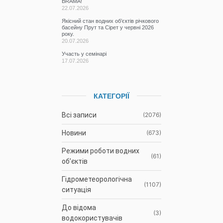
BRAMA!
22.07.2026
Якісний стан водних об’єктів річкового
басейну Прут та Сірет у червні 2026
року.
20.07.2026
Участь у семінарі
17.07.2026
КАТЕГОРІЇ
Всі записи
(2076)
Новини
(673)
Режими роботи водних
(61)
об’єктів
Гідрометеорологічна
(1107)
ситуація
До відома
(3)
водокористувачів