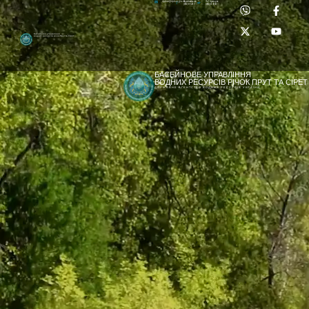
Приймальня:
Лабораторія:
dpbuvr@dpbuvr.gov.ua
(0372) 51-14-56
(0372) 53-92-00
Басейнове управління
водних ресурсів річок Прут та Сірет
БАСЕЙНОВЕ УПРАВЛІННЯ
ВОДНИХ РЕСУРСІВ РІЧОК ПРУТ ТА СІРЕТ
ДЕРЖАВНЕ АГЕНТСТВО ВОДНИХ РЕСУРСІВ УКРАЇНИ
[newyear_garland]