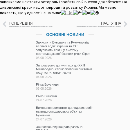
закликаємо не стояти осторонь і зробити свій внесок для збереження
дивовижної краси нашої природи та розвитку України. Ми маємо
показати, що у єдності наша сила!
ПОПЕРЕДНЯ
НАСТУПНА
Щотижнева інформація про водогосподарську ситуацію в зоні діяльності БУВР Пруту та Сірету з 23 по 30 квітня 2024 р.
Щоденна інформація про водогосподарську ситуацію в зоні діяльності БУВР Пруту та Сірету за 01травня 2024 р.
ОСНОВНІ НОВИНИ
Захистити Буковину та Румунію від
великої води: Україна та ЄС
запускають спільну систему
протипаводкової безпеки річки Сірет
05.08.2026
Запрошуємо долучитися до ХХІІІ
Міжнародної спеціалізованої виставки
«AQUA UKRAINE-2026».
04.08.2026
Річка Брусниця
03.08.2026
Річка Виженка
24.07.2026
Виконання ремонтно-доглядових робіт
на водогосподарських об’єктах
Буковини
24.07.2026
Захистись від шахраїв разом із