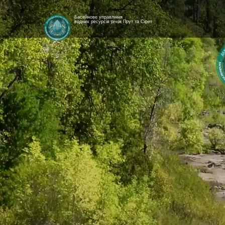
Басейнове управління
водних ресурсів річок Прут та Сірет
[newyear_garland]