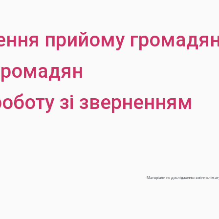
ення прийому громадя
громадян
роботу зі зверненням
Матеріали по дослідженню зміни клімату 