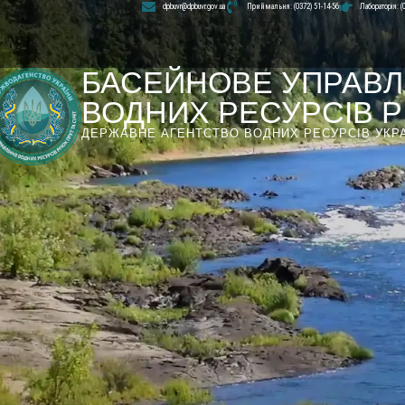
dpbuvr@dpbuvr.gov.ua
Приймальня: (0372) 51-14-56
Лабораторія: (
БАСЕЙНОВЕ УПРАВЛ
ВОДНИХ РЕСУРСІВ РІ
ДЕРЖАВНЕ АГЕНТСТВО ВОДНИХ РЕСУРСІВ УКР