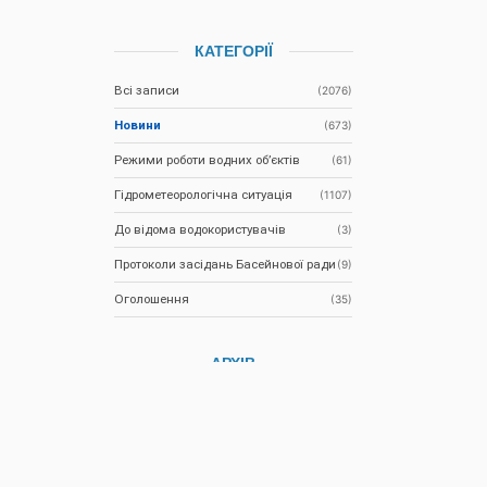
КАТЕГОРІЇ
Всі записи
(2076)
Новини
(673)
Режими роботи водних об’єктів
(61)
Гідрометеорологічна ситуація
(1107)
До відома водокористувачів
(3)
Протоколи засідань Басейнової ради
(9)
Оголошення
(35)
АРХІВ