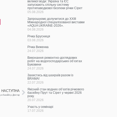
великої води: Україна та ЄС
запускають спільну систему
протипаводкової безпеки річки Сірет
05.08.2026
н
Запрошуємо долучитися до ХХІІІ
Міжнародної спеціалізованої виставки
«AQUA UKRAINE-2026».
04.08.2026
Річка Брусниця
03.08.2026
Річка Виженка
24.07.2026
Виконання ремонтно-доглядових
робіт на водогосподарських об’єктах
Буковини
24.07.2026
Захистись від шахраїв разом із
BRAMA!
22.07.2026
Якісний стан водних об’єктів річкового
НАСТУПНА
басейну Прут та Сірет у червні 2026
в басейні р. Дністер
року.
20.07.2026
Участь у семінарі
17.07.2026