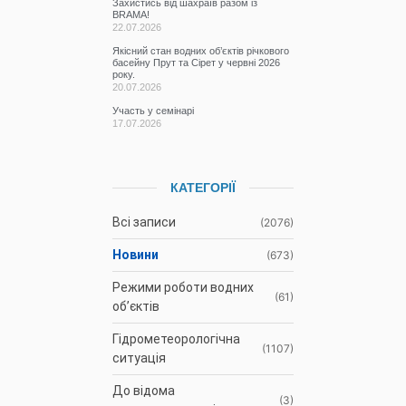
Захистись від шахраїв разом із
BRAMA!
22.07.2026
Якісний стан водних об’єктів річкового
басейну Прут та Сірет у червні 2026
року.
20.07.2026
Участь у семінарі
17.07.2026
КАТЕГОРІЇ
Всі записи
(2076)
Новини
(673)
Режими роботи водних
(61)
об’єктів
Гідрометеорологічна
(1107)
ситуація
До відома
(3)