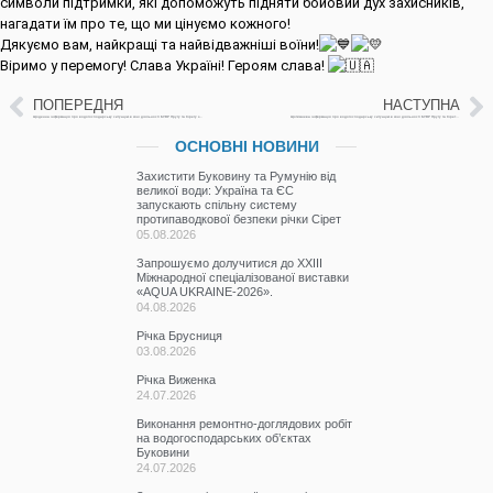
символи підтримки, які допоможуть підняти бойовий дух захисників,
нагадати їм про те, що ми цінуємо кожного!
Дякуємо вам, найкращі та найвідважніші воїни!
Віримо у перемогу! Слава Україні! Героям слава!
ПОПЕРЕДНЯ
НАСТУПНА
Щоденна інформація про водогосподарську ситуацію в зоні діяльності БУВР Пруту та Сірету за 2 грудня 2024р
Щотижнева інформація про водогосподарську ситуацію в зоні діяльності БУВР Пруту та Сірету з 26 листопада по 3 грудня 2024р.
ОСНОВНІ НОВИНИ
Захистити Буковину та Румунію від
великої води: Україна та ЄС
запускають спільну систему
протипаводкової безпеки річки Сірет
05.08.2026
Запрошуємо долучитися до ХХІІІ
Міжнародної спеціалізованої виставки
«AQUA UKRAINE-2026».
04.08.2026
Річка Брусниця
03.08.2026
Річка Виженка
24.07.2026
Виконання ремонтно-доглядових робіт
на водогосподарських об’єктах
Буковини
24.07.2026