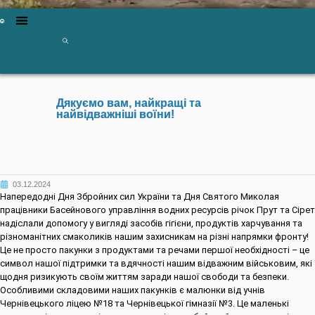
Дякуємо вам, найкращі та
найвідважніші воїни!
03.12.2024
Напередодні Дня Збройних сил України та Дня Святого Миколая
працівники Басейнового управління водних ресурсів річок Прут та Сірет
надіслали допомогу у вигляді засобів гігієни, продуктів харчування та
різноманітних смаколиків нашим захисникам на різні напрямки фронту!
Це не просто пакунки з продуктами та речами першої необхідності – це
символ нашої підтримки та вдячності нашим відважним військовим, які
щодня ризикують своїм життям заради нашої свободи та безпеки.
Особливими складовими наших пакунків є малюнки від учнів
Чернівецького ліцею №18 та Чернівецької гімназії №3. Це маленькі