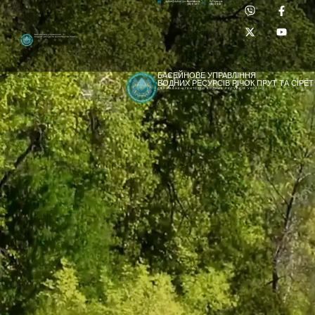
Приймальня:
Лабораторія:
dpbuvr@dpbuvr.gov.ua
(0372) 51-14-56
(0372) 53-92-00
Басейнове управління
водних ресурсів річок Прут та Сірет
БАСЕЙНОВЕ УПРАВЛІННЯ
ВОДНИХ РЕСУРСІВ РІЧОК ПРУТ ТА СІРЕТ
ДЕРЖАВНЕ АГЕНТСТВО ВОДНИХ РЕСУРСІВ УКРАЇНИ
[newyear_garland]