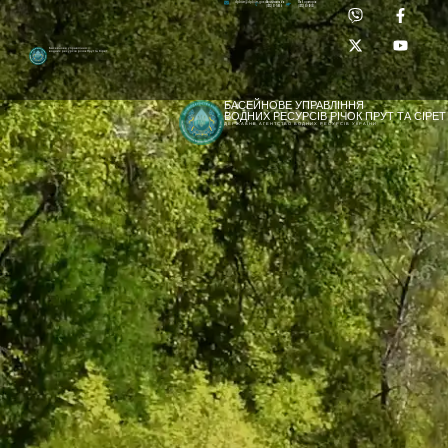
Приймальня:
Лабораторія:
dpbuvr@dpbuvr.gov.ua
(0372) 51-14-56
(0372) 53-92-00
Басейнове управління
водних ресурсів річок Прут та Сірет
БАСЕЙНОВЕ УПРАВЛІННЯ
ВОДНИХ РЕСУРСІВ РІЧОК ПРУТ ТА СІРЕТ
ДЕРЖАВНЕ АГЕНТСТВО ВОДНИХ РЕСУРСІВ УКРАЇНИ
[newyear_garland]