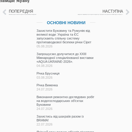
захищає Україну.
ПОПЕРЕДНЯ
НАСТУПНА
Онлайн-зустрічі Робочої групи по проблемам річки Дунай
Щоденна інформація про водогосподарську ситуацію в зоні діяльності БУВР Пруту та Сірету за 27 листопада 2023 р.
ОСНОВНІ НОВИНИ
Захистити Буковину та Румунію від
великої води: Україна та ЄС
запускають спільну систему
протипаводкової безпеки річки Сірет
05.08.2026
Запрошуємо долучитися до ХХІІІ
Міжнародної спеціалізованої виставки
«AQUA UKRAINE-2026».
04.08.2026
Річка Брусниця
03.08.2026
Річка Виженка
24.07.2026
Виконання ремонтно-доглядових робіт
на водогосподарських об’єктах
Буковини
24.07.2026
Захистись від шахраїв разом із
BRAMA!
22.07.2026
Якісний стан водних об’єктів річкового