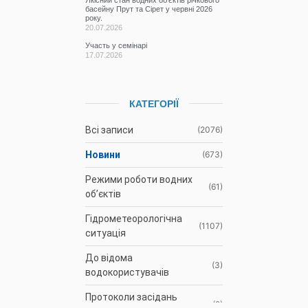
басейну Прут та Сірет у червні 2026
року.
20.07.2026
Участь у семінарі
17.07.2026
КАТЕГОРІЇ
Всі записи
(2076)
Новини
(673)
Режими роботи водних
(61)
об’єктів
Гідрометеорологічна
(1107)
ситуація
До відома
(3)
водокористувачів
Протоколи засідань
(9)