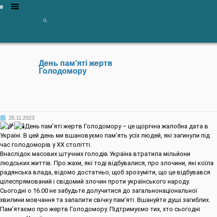
День пам’яті жертв
Голодомору
25.11.2023
День пам’яті жертв Голодомору – це щорічна жалобна дата в
Україні. В цей день ми вшановуємо пам’ять усіх людей, які загинули під
час голодоморів у ХХ столітті.
Внаслідок масових штучних голодів Україна втратила мільйони
людських життів. Про жахи, які тоді відбувалися, про злочини, які коїла
радянська влада, відомо достатньо, щоб зрозуміти, що це відбувався
цілеспрямований і свідомий злочин проти українського народу.
Сьогодні о 16.00 не забудьте долучитися до загальнонаціональної
хвилини мовчання та запалити свічку пам’яті. Вшануйте душі загиблих.
Пам’ятаємо про жертв Голодомору. Підтримуємо тих, хто сьогодні