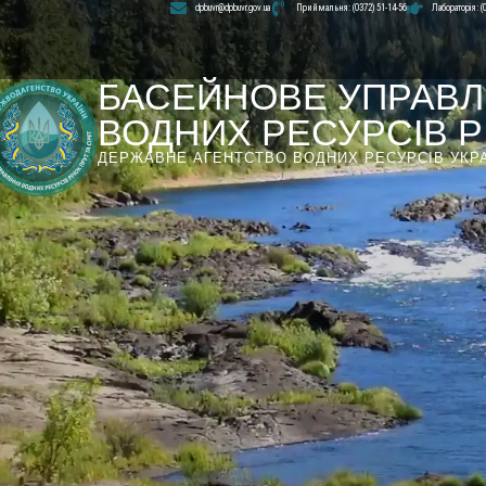
dpbuvr@dpbuvr.gov.ua
Приймальня: (0372) 51-14-56
Лабораторія: (
БАСЕЙНОВЕ УПРАВЛ
ВОДНИХ РЕСУРСІВ РІ
ДЕРЖАВНЕ АГЕНТСТВО ВОДНИХ РЕСУРСІВ УКР