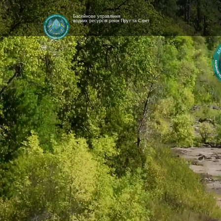
Басейнове управління
водних ресурсів річок Прут та Сірет
[newyear_garland]