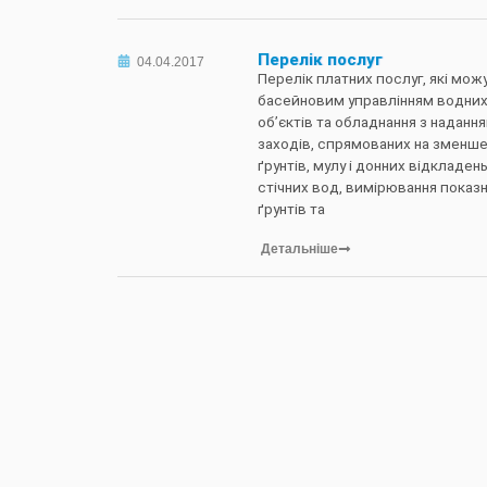
Перелік послуг
04.04.2017
Перелік платних послуг, які мо
басейновим управлінням водних
об’єктів та обладнання з надан
заходів, спрямованих на зменше
ґрунтів, мулу і донних відкладен
стічних вод, вимірювання показн
ґрунтів та
Детальніше