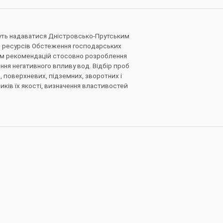
жуть надаватися Дністровсько-Прутським
 ресурсів Обстеження господарських
ням рекомендацій стосовно розроблення
ння негативного впливу вод. Відбір проб
ь, поверхневих, підземних, зворотних і
иків їх якості, визначення властивостей