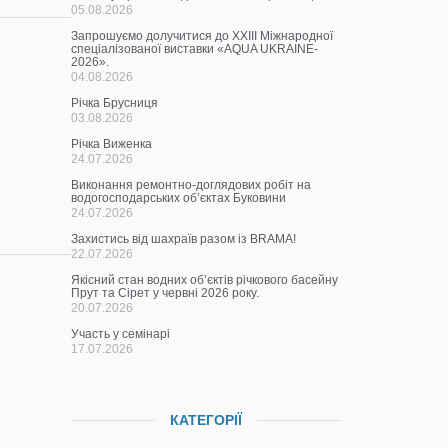
05.08.2026
Запрошуємо долучитися до ХХІІІ Міжнародної
спеціалізованої виставки «AQUA UKRAINE-
2026».
04.08.2026
Річка Брусниця
03.08.2026
Річка Виженка
24.07.2026
Виконання ремонтно-доглядових робіт на
водогосподарських об’єктах Буковини
24.07.2026
Захистись від шахраїв разом із BRAMA!
22.07.2026
Якісний стан водних об’єктів річкового басейну
Прут та Сірет у червні 2026 року.
20.07.2026
Участь у семінарі
17.07.2026
КАТЕГОРІЇ