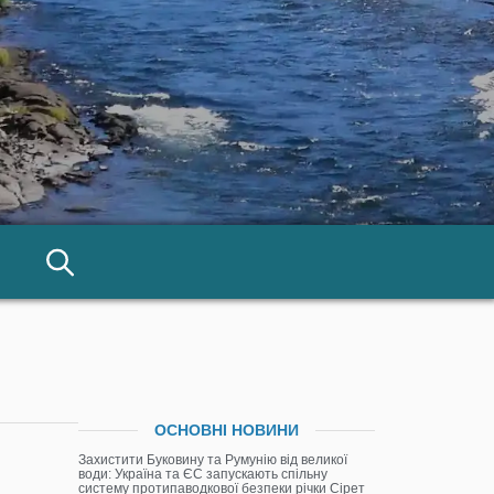
ОСНОВНІ НОВИНИ
Захистити Буковину та Румунію від великої
води: Україна та ЄС запускають спільну
систему протипаводкової безпеки річки Сірет