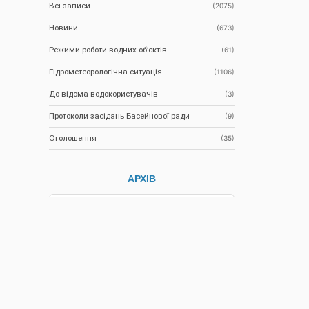
Всі записи
(2075)
Новини
(673)
Режими роботи водних об’єктів
(61)
Гідрометеорологічна ситуація
(1106)
До відома водокористувачів
(3)
Протоколи засідань Басейнової ради
(9)
Оголошення
(35)
АРХІВ