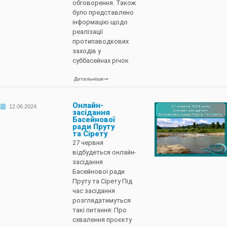
обговорення. Також
було представлено
інформацію щодо
реалізації
протипаводкових
заходів у
суббасейнах річок
Детальніше
Онлайн-
12.06.2024
засідання
Басейнової
ради Пруту
та Сірету
27 червня
відбудеться онлайн-
засідання
Басейнової ради
Пруту та Сірету Під
час засідання
розглядатимуться
такі питання: Про
схвалення проєкту