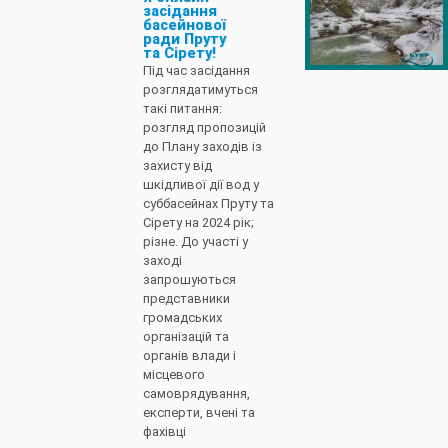
засідання
басейнової
ради Пруту
та Сірету!
Під час засідання
розглядатимуться
такі питання:
розгляд пропозицій
до Плану заходів із
захисту від
шкідливої дії вод у
суббасейнах Пруту та
Сірету на 2024 рік;
різне. До участі у
заході
запрошуються
представники
громадських
організацій та
органів влади і
місцевого
самоврядування,
експерти, вчені та
фахівці