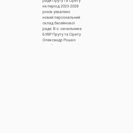
ради Пруту та Сірету
на період 2023-2028
років ухвалено
новий персональний
склад басейнової
ради. В.о. начальника
БУВР Пруту та Сірету
Олександр Рошко
ознайомив присутніх
з наказом
Держводагентства
від 21.07.2023 №89
«Щодо оновлення
персонального
складу басейнових
рад».
Детальніше
Установчі
21.11.2023
збори щодо
формування
нового
складу
Басейнової