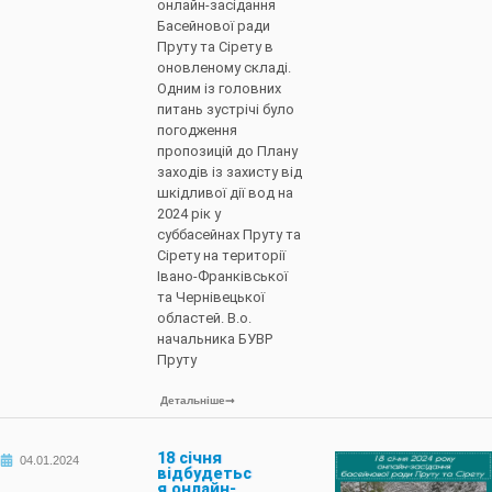
онлайн-засідання
Басейнової ради
Пруту та Сірету в
оновленому складі.
Одним із головних
питань зустрічі було
погодження
пропозицій до Плану
заходів із захисту від
шкідливої дії вод на
2024 рік у
суббасейнах Пруту та
Сірету на території
Івано-Франківської
та Чернівецької
областей. В.о.
начальника БУВР
Пруту
Детальніше
18 січня
04.01.2024
відбудетьс
я онлайн-