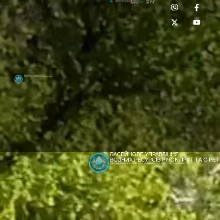
Приймальня:
Лабораторія:
dpbuvr@dpbuvr.gov.ua
(0372) 51-14-56
(0372) 53-92-00
Басейнове управління
водних ресурсів річок Прут та Сірет
БАСЕЙНОВЕ УПРАВЛІННЯ
ВОДНИХ РЕСУРСІВ РІЧОК ПРУТ ТА СІРЕТ
ДЕРЖАВНЕ АГЕНТСТВО ВОДНИХ РЕСУРСІВ УКРАЇНИ
[newyear_garland]