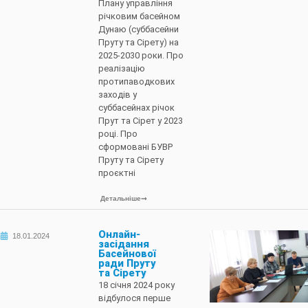
Плану управління
річковим басейном
Дунаю (суббасейни
Пруту та Сірету) на
2025-2030 роки. Про
реалізацію
протипаводкових
заходів у
суббасейнах річок
Прут та Сірет у 2023
році. Про
сформовані БУВР
Пруту та Сірету
проєктні
Детальніше
Онлайн-
18.01.2024
засідання
Басейнової
ради Пруту
та Сірету
18 січня 2024 року
відбулося перше