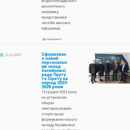
водогосподарсько-
екологічного
напрямку,
представники
засобів масової
інформації.
Детальніше
Сформован
12.12.2023
о новий
персональн
ий склад
басейнової
ради Пруту
та Сірету на
період 2023-
2028 років
12 грудня 2023 року
на установчих
зборах
заінтересованих
сторін щодо
формування нового
складу басейнової