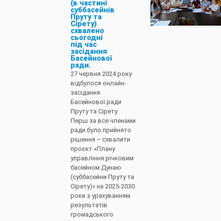
(в частині
суббасейнів
Пруту та
Сірету)
схвалено
сьогодні
під час
засідання
Басейнової
ради.
27 червня 2024 року
відбулося онлайн-
засідання
Басейнової ради
Пруту та Сірету.
Перш за все членами
ради було прийнято
рішення – схвалити
проєкт «Плану
управління річковим
басейном Дунаю
(суббасейни Пруту та
Сірету)» на 2025-2030
роки з урахуванням
результатів
громадського