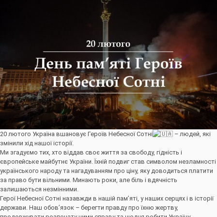
20 лютого Україна вшановує Героїв Небесної Сотні
– людей, які
змінили хід нашої історії.
Ми згадуємо тих, хто віддав своє життя за свободу, гідність і
європейське майбутнє України. Їхній подвиг став символом незламності
українського народу та нагадуванням про ціну, яку доводиться платити
за право бути вільними. Минають роки, але біль і вдячність
залишаються незмінними.
Герої Небесної Сотні назавжди в нашій пам’яті, у наших серцях і в історії
держави. Наш обов’язок – берегти правду про їхню жертву,
продовжувати розпочату ними справу та щодня робити Україну