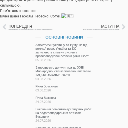
сильнішою.
Пам’ятаємо кожного.
Вічна шана Героям Небесної Сотні.
ПОПЕРЕДНЯ
НАСТУПНА
Щоденна інформація про водогосподарську ситуацію в зоні діяльності БУВР Пруту та Сірету за 20 лютого 2026 р. (включає щоденну та оперативну інформацію)
Якісний стан водних об’єктів річкового басейну Прут та Сірет в січні 2026 року.
ОСНОВНІ НОВИНИ
Захистити Буковину та Румунію від
великої води: Україна та ЄС
запускають спільну систему
протипаводкової безпеки річки Сірет
05.08.2026
Запрошуємо долучитися до ХХІІІ
Міжнародної спеціалізованої виставки
«AQUA UKRAINE-2026».
04.08.2026
Річка Брусниця
03.08.2026
Річка Виженка
24.07.2026
Виконання ремонтно-доглядових робіт
на водогосподарських об’єктах
Буковини
24.07.2026