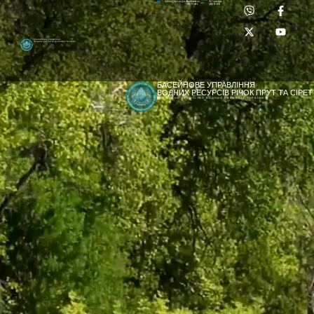
Приймальня:
Лабораторія:
dpbuvr@dpbuvr.gov.ua
(0372) 51-14-56
(0372) 53-92-00
Басейнове управління
водних ресурсів річок Прут та Сірет
БАСЕЙНОВЕ УПРАВЛІННЯ
ВОДНИХ РЕСУРСІВ РІЧОК ПРУТ ТА СІРЕТ
ДЕРЖАВНЕ АГЕНТСТВО ВОДНИХ РЕСУРСІВ УКРАЇНИ
[newyear_garland]