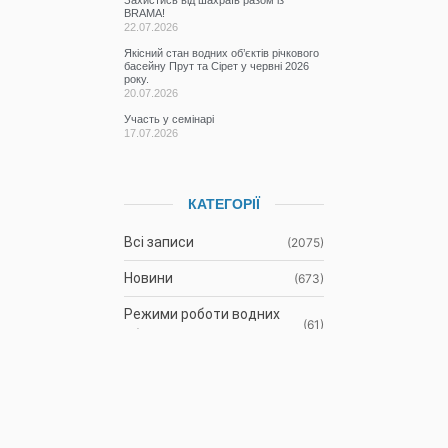
Захистись від шахраїв разом із
BRAMA!
22.07.2026
Якісний стан водних об’єктів річкового
басейну Прут та Сірет у червні 2026
року.
20.07.2026
Участь у семінарі
17.07.2026
КАТЕГОРІЇ
Всі записи
(2075)
Новини
(673)
Режими роботи водних
(61)
об’єктів
Гідрометеорологічна
(1106)
ситуація
До відома
(3)