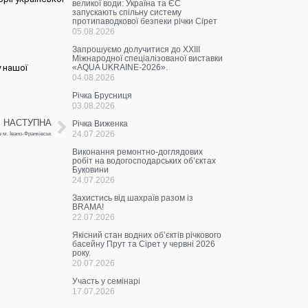
великої води: Україна та ЄС
запускають спільну систему
протипаводкової безпеки річки Сірет
05.08.2026
Запрошуємо долучитися до ХХІІІ
Міжнародної спеціалізованої виставки
у нашої
«AQUA UKRAINE-2026».
04.08.2026
Річка Брусниця
03.08.2026
НАСТУПНА
Річка Виженка
24.07.2026
в м. Івано-Франківськ
Виконання ремонтно-доглядових
робіт на водогосподарських об’єктах
Буковини
24.07.2026
Захистись від шахраїв разом із
BRAMA!
22.07.2026
Якісний стан водних об’єктів річкового
басейну Прут та Сірет у червні 2026
року.
20.07.2026
Участь у семінарі
17.07.2026