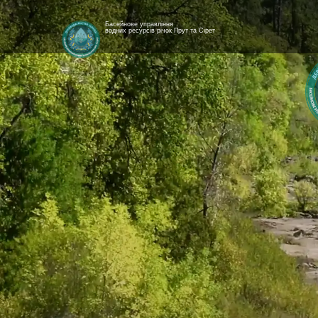
Басейнове управління
водних ресурсів річок Прут та Сірет
[newyear_garland]