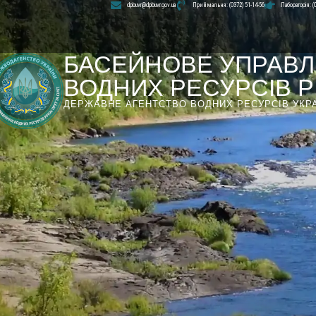
dpbuvr@dpbuvr.gov.ua
Приймальня: (0372) 51-14-56
Лабораторія: (
БАСЕЙНОВЕ УПРАВЛ
ВОДНИХ РЕСУРСІВ РІ
ДЕРЖАВНЕ АГЕНТСТВО ВОДНИХ РЕСУРСІВ УКР