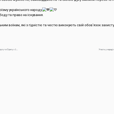
їзму українського народу.
оду та право на існування.
ьким воїнам, які з гідністю та честю виконують свій обов’язок захист
Щотижнева інформація про водогосподарську ситуацію в зоні діяльності БУВР Пруту та Сірету з 13 лютого по 20 лютого 2024 р.
Участь у нараді 