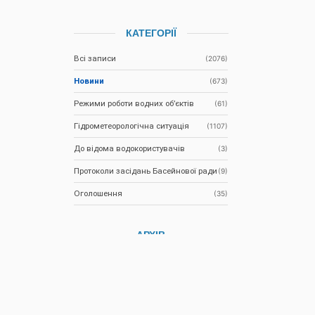
КАТЕГОРІЇ
Всі записи
(2076)
Новини
(673)
Режими роботи водних об’єктів
(61)
Гідрометеорологічна ситуація
(1107)
До відома водокористувачів
(3)
Протоколи засідань Басейнової ради
(9)
Оголошення
(35)
АРХІВ