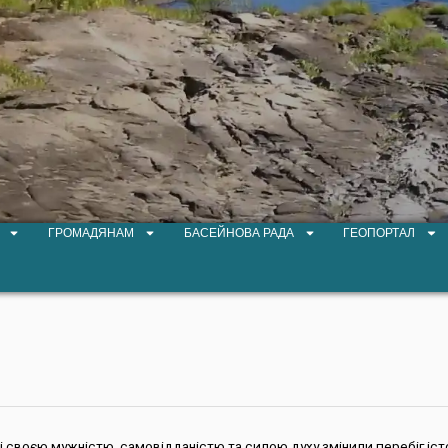
ГРОМАДЯНАМ
БАСЕЙНОВА РАДА
ГЕОПОРТАЛ
і своєю мужністю, самовідданістю та силою духу змінили перебіг істор