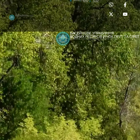
Приймальня:
Лабораторія:
dpbuvr@dpbuvr.gov.ua
(0372) 51-14-56
(0372) 53-92-00
Басейнове управління
водних ресурсів річок Прут та Сірет
БАСЕЙНОВЕ УПРАВЛІННЯ
ВОДНИХ РЕСУРСІВ РІЧОК ПРУТ ТА СІРЕТ
ДЕРЖАВНЕ АГЕНТСТВО ВОДНИХ РЕСУРСІВ УКРАЇНИ
[newyear_garland]