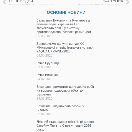
ПОПЕРЕДНЯ
НАСТУПНА
Щоденна інформація про водогосподарську ситуацію в зоні діяльності БУВР Пруту та Сірету за 17 листопада 2023 р.
Щоденна інформація про водогосподарську ситуацію в зоні діяльності БУВР Пруту та Сірету за 20 листопада 2023 р.
ОСНОВНІ НОВИНИ
Захистити Буковину та Румунію від
великої води: Україна та ЄС
запускають спільну систему
протипаводкової безпеки річки Сірет
05.08.2026
Запрошуємо долучитися до ХХІІІ
Міжнародної спеціалізованої виставки
«AQUA UKRAINE-2026».
04.08.2026
Річка Брусниця
03.08.2026
Річка Виженка
24.07.2026
Виконання ремонтно-доглядових робіт
на водогосподарських об’єктах
Буковини
24.07.2026
Захистись від шахраїв разом із
BRAMA!
22.07.2026
Якісний стан водних об’єктів річкового
басейну Прут та Сірет у червні 2026
року.