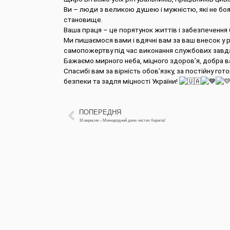
Ви – люди з великою душею і мужністю, які не боя
становище.
Ваша праця – це порятунок життів і забезпечення
Ми пишаємося вами і вдячні вам за ваш внесок у 
самопожертву під час виконання службових завд
Бажаємо мирного неба, міцного здоров’я, добра 
Спасибі вам за вірність обов’язку, за постійну гот
безпеки та задля міцності України!
ПОПЕРЕДНЯ
16 вересня – Міжнародний день чистих берегів!