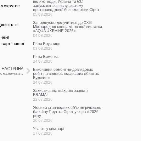
великої води: Україна та ЄС
 у скрутне
запускають спільну систему
протипаводкової безпеки річки Сірет
05.08.2026
Запрошуємо долучитися до ХХІІІ
аність та
Міжнародної спеціалізованої виставки
«AQUA UKRAINE-2026».
04.08.2026
чей!
 варті нашої
Річка Брусниця
03.08.2026
Річка Виженка
24.07.2026
НАСТУПНА
Виконання ремонтно-доглядових
робіт на водогосподарських об’єктах
Щоденна інформація про водогосподарську ситуацію в зоні діяльності БУВР Пруту та Сірету за 18 вересня 2023 р.
Буковини
24.07.2026
Захистись від шахраїв разом із
BRAMA!
22.07.2026
Якісний стан водних об’єктів річкового
басейну Прут та Сірет у червні 2026
року.
20.07.2026
Участь у семінарі
17.07.2026