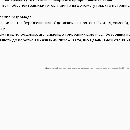
ться небезпек і завжди готові прийти на допомогу тим, хто потрапив
 безпеки громадян.
розвиток та збереження нашої держави, за врятовані життя, самовідд
ань!
вам і вашим родинам, щонайменше тривожних викликів і безсонних но
овність до боротьби з незваним лихом, за те, що вдень і вночі стоїте на