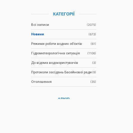
КАТЕГОРІЇ
Всі записи
(2075)
Новини
(673)
Режими роботи водних об’єктів
(61)
Гідрометеорологічна ситуація
(1106)
До відома водокористувачів
(3)
Протоколи засідань Басейнової ради
(9)
Оголошення
(35)
АРХІВ