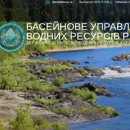
dpbuvr@dpbuvr.gov.ua
Приймальня: (0372) 51-14-56
Лабораторія: (
БАСЕЙНОВЕ УПРАВЛ
ВОДНИХ РЕСУРСІВ РІ
ДЕРЖАВНЕ АГЕНТСТВО ВОДНИХ РЕСУРСІВ УКР