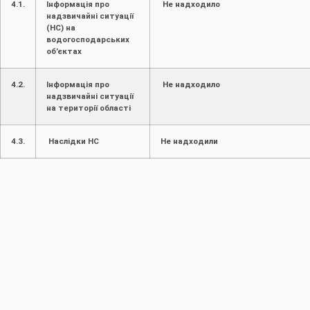
4.1.
Інформація про
Не надходило
надзвичайні ситуації
(НС) на
водогосподарських
об’єктах
4.2.
Інформація про
Не надходило
надзвичайні ситуації
на території області
4.3.
Наслідки НС
Не надходили
Виконавець
Провідний фахівець
з інформаційних
технологій В.Регнер
ПОПЕРЕДНЯ
НАСТУПНА