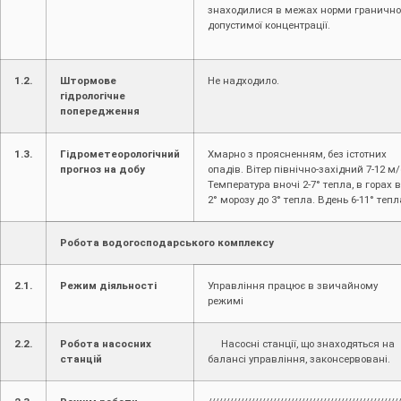
знаходилися в межах норми гранично
допустимої концентрації.
1.2.
Штормове
Не надходило.
гідрологічне
попередження
1.3.
Гідрометеорологічний
Хмарно з проясненням, без істотних
прогноз на добу
опадів. Вітер північно-західний 7-12 м/
Температура вночі 2-7° тепла, в горах в
2° морозу до 3° тепла. Вдень 6-11° тепл
Робота водогосподарського комплексу
2.1.
Режим діяльності
Управління працює в звичайному
режимі
2.2.
Робота насосних
Насосні станції, що знаходяться на
станцій
балансі управління, законсервовані.