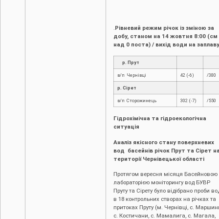
.
Рівневий режим річок із зміною за
добу, станом на 14 жовтня 8:00 (см
над 0 поста) / вихід води на заплаву
р. Прут
в/п Чернівці
42 (-6)
/380
р. Сірет
в/п Сторожинець
302 (-7)
/550
Гідрохімічна та гідроекологічна
ситуація
Аналіз якісного стану поверхневих
вод басейнів річок Прут та Сірет н
території Чернівецької області
Протягом вересня місяця Басейновою
лабораторією моніторингу вод БУВР
Пруту та Сірету було відібрано проби во
в 18 контрольних створах на річках та
притоках Пруту (м. Чернівці, c. Маршинц
с. Костичани, с. Мамалига, с. Магала,