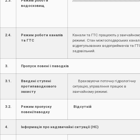
2.3.
Режим роботи
/////////////////////////////////////////////////////
водосховищ
2.4.
Режим роботи каналів
Канали та ГТС працюють у звичайном
та ГТС
режимі. Стан міжгосподарських каналі
відрегульованих водоприймачів та ГТ
задовільний.
3.
Пропуск повені і паводків
3.1.
Введені ступені
Враховуючи поточну гідрологічну
протипаводкового
ситуацію, управління працює в
захисту
звичайному режимі.
3.2.
Режим пропуску
Відсутній
повені/паводку
4.
Інформація про надзвичайні ситуації (НС)