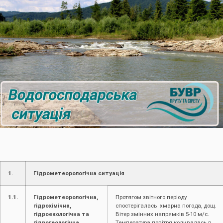
1.
Гідрометеорологічна ситуація
1.1.
Гідрометеорологічна,
Протягом звітного періоду
гідрохімічна,
спостерігалась хмарна погода, дощ.
гідроекологічна та
Вітер змінних напрямків 5-10 м/с.
гідрогеологічна
Температура повітря коливалась в