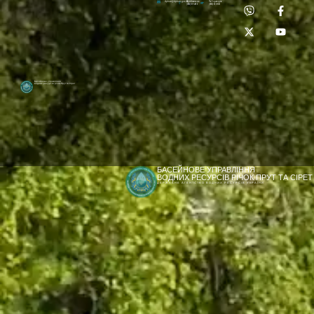
Приймальня:
Лабораторія:
dpbuvr@dpbuvr.gov.ua
(0372) 51-14-56
(0372) 53-92-00
Басейнове управління
водних ресурсів річок Прут та Сірет
БАСЕЙНОВЕ УПРАВЛІННЯ
ВОДНИХ РЕСУРСІВ РІЧОК ПРУТ ТА СІРЕТ
ДЕРЖАВНЕ АГЕНТСТВО ВОДНИХ РЕСУРСІВ УКРАЇНИ
[newyear_garland]