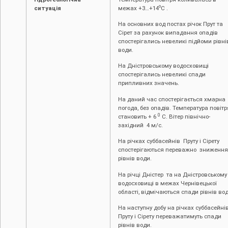
о
ситуація
межах +3…+14
С .
На основних вод постах річок Прут та
Сірет за рахунок випадання опадів
спостерігались невеликі підйоми рівні
води.
На Дністровському водосховищі
спостерігались невеликі спади
припливних значень.
На даний час спостерігається хмарна
погода, без опадів. Температура повітр
0
становить + 6
С. Вітер північно-
західний 4 м/с.
На річках суббасейнів Пруту і Сірету
спостерігаються переважно зниження
рівнів води.
На річці Дністер та на Дністровському
водосховищі в межах Чернівецької
області, відмічаються спади рівнів вод
На наступну добу на річках суббасейні
Пруту і Сірету переважатимуть спади
рівнів води.