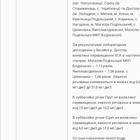
смт. Неполоківці), Сірету (м.
Сторожинець, с. Черепківці) та Дністра
(м. Заліщики, с. Митків, м. Хотин, м.
Кам’янець-Подільський, с. Кормань, с.
Нагоряни, м. Могилів-Подільський, с.
Цикинівка, Ямпільводоканал, Могилів-
Подільське МКП Водоканал).
За результатами лабораторних
досліджень у басейні р. Дністер
виявлено перевищення ХСК в наступн
створах: Могилів-Подільське МКП
Водоканал – 1,13 разів;
Ямпільводоканал – 1,06 разів; с.
Цекинівка – 1,06 разів. Завислі
речовини коливаються в межах від 6,0
мг/дм3 до 21,0 мг/дм3.
В суббасейні річки Прут не виявлено
перевищення, завислі речовини в ме
від 7,0 мг/дм3 до 15,0 мг/дм3.
В суббасейні річки Сірет не виявлено
перевищення, завислі речовини в ме
від 6,0 мг/дм3 до 11,0 мг/дм3.
Усі інші показники якості води