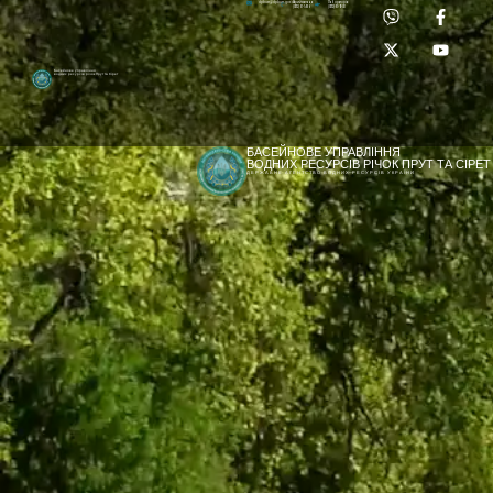
Приймальня:
Лабораторія:
dpbuvr@dpbuvr.gov.ua
(0372) 51-14-56
(0372) 53-92-00
Басейнове управління
водних ресурсів річок Прут та Сірет
БАСЕЙНОВЕ УПРАВЛІННЯ
ВОДНИХ РЕСУРСІВ РІЧОК ПРУТ ТА СІРЕТ
ДЕРЖАВНЕ АГЕНТСТВО ВОДНИХ РЕСУРСІВ УКРАЇНИ
[newyear_garland]