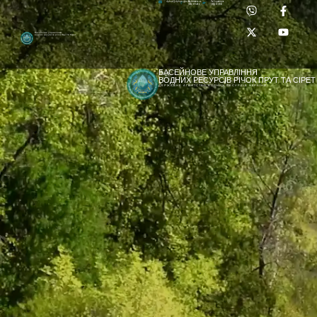
Приймальня:
Лабораторія:
dpbuvr@dpbuvr.gov.ua
(0372) 51-14-56
(0372) 53-92-00
Басейнове управління
водних ресурсів річок Прут та Сірет
БАСЕЙНОВЕ УПРАВЛІННЯ
ВОДНИХ РЕСУРСІВ РІЧОК ПРУТ ТА СІРЕТ
ДЕРЖАВНЕ АГЕНТСТВО ВОДНИХ РЕСУРСІВ УКРАЇНИ
[newyear_garland]