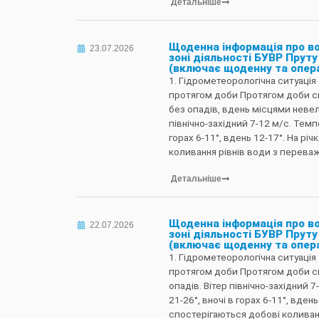
Детальніше
Щоденна інформація про в
23.07.2026
зоні діяльності БУВР Пруту 
(включає щоденну та опер
1. Гідрометеорологічна ситуація 
протягом доби Протягом доби сп
без опадів, вдень місцями неве
північно-західний 7-12 м/с. Темпе
горах 6-11°, вдень 12-17°. На рі
коливання рівнів води з перева
Детальніше
Щоденна інформація про в
22.07.2026
зоні діяльності БУВР Пруту 
(включає щоденну та опер
1. Гідрометеорологічна ситуація 
протягом доби Протягом доби сп
опадів. Вітер північно-західний 
21-26°, вночі в горах 6-11°, вдень
спостерігаються добові коливан