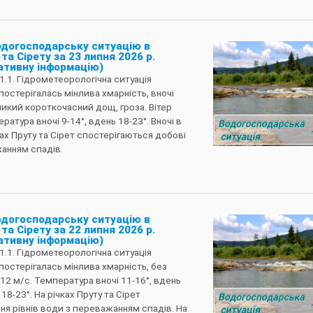
одогосподарську ситуацію в
та Сірету за 23 липня 2026 р.
ативну інформацію)
1.1. Гідрометеорологічна ситуація
остерігалась мінлива хмарність, вночі
ликий короткочасний дощ, гроза. Вітер
ратура вночі 9-14°, вдень 18-23°. Вночі в
чках Пруту та Сірет спостерігаються добові
жанням спадів.
одогосподарську ситуацію в
та Сірету за 22 липня 2026 р.
ативну інформацію)
1.1. Гідрометеорологічна ситуація
остерігалась мінлива хмарність, без
7-12 м/с. Температура вночі 11-16°, вдень
 18-23°. На річках Пруту та Сірет
ня рівнів води з переважанням спадів. На