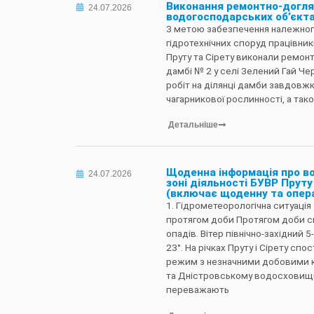
Виконання ремонтно-догля
24.07.2026
водогосподарських об’єкт
З метою забезпечення належного
гідротехнічних споруд працівник
Пруту та Сірету виконали ремон
дамбі № 2 у селі Зелений Гай Че
робіт на ділянці дамби завдовжк
чагарникової рослинності, а так
Детальніше
Щоденна інформація про в
24.07.2026
зоні діяльності БУВР Пруту 
(включає щоденну та опер
1. Гідрометеорологічна ситуація 
протягом доби Протягом доби сп
опадів. Вітер північно-західний 5
23°. На річках Пруту і Сірету сп
режим з незначними добовими ко
та Дністровському водосховищі,
переважають