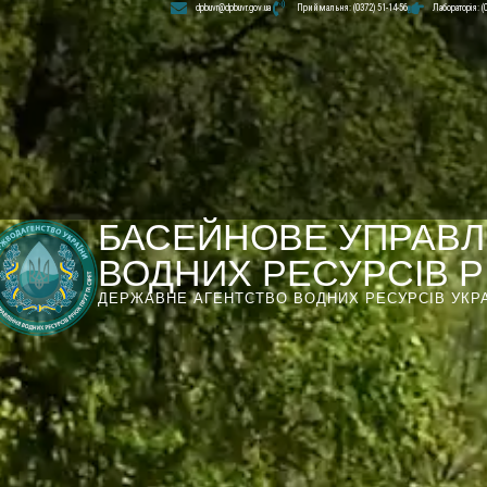
dpbuvr@dpbuvr.gov.ua
Приймальня: (0372) 51-14-56
Лабораторія: (
БАСЕЙНОВЕ УПРАВЛ
ВОДНИХ РЕСУРСІВ РІ
ДЕРЖАВНЕ АГЕНТСТВО ВОДНИХ РЕСУРСІВ УКР