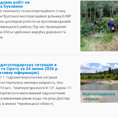
дових робіт на
ах Буковини
 технічного та експлуатаційного стану
и Прутської експлуатаційної дільниці БУВР
тно-доглядові роботи на протипаводковій
рнівецького району. Під час проведення
и 250 м здійснено вирубку деревної та
ож
одогосподарську ситуацію в
та Сірету за 24 липня 2026 р.
ативну інформацію)
1.1. Гідрометеорологічна ситуація
остерігалась мінлива хмарність, без
-10 м/с. Температура вночі 8-13°, вдень 17-
остерігається малозмінний гідрологічний
ливаннями рівнів води. На річці Дністер
 в межах Чернівецької області,