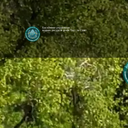
Басейнове управління
водних ресурсів річок Прут та Сірет
[newyear_garland]