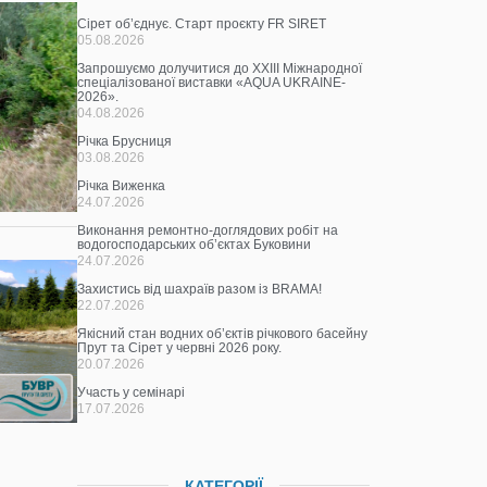
Сірет об’єднує. Старт проєкту FR SIRET
05.08.2026
Запрошуємо долучитися до ХХІІІ Міжнародної
спеціалізованої виставки «AQUA UKRAINE-
2026».
04.08.2026
Річка Брусниця
03.08.2026
Річка Виженка
24.07.2026
Виконання ремонтно-доглядових робіт на
водогосподарських об’єктах Буковини
24.07.2026
Захистись від шахраїв разом із BRAMA!
22.07.2026
Якісний стан водних об’єктів річкового басейну
Прут та Сірет у червні 2026 року.
20.07.2026
Участь у семінарі
17.07.2026
КАТЕГОРІЇ