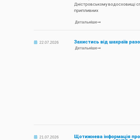
Дністровському водосховищі сп
припливних
Детальніше
Захистись від шахраїв разо
22.07.2026
Детальніше
Щотижнева інформація про
21.07.2026