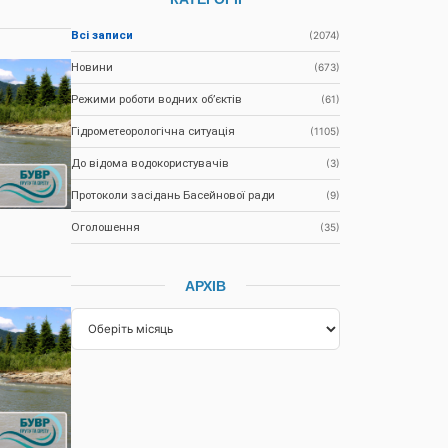
Всі записи
(2074)
Новини
(673)
Режими роботи водних об’єктів
(61)
Гідрометеорологічна ситуація
(1105)
До відома водокористувачів
(3)
Протоколи засідань Басейнової ради
(9)
Оголошення
(35)
АРХІВ