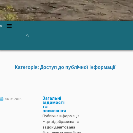
Категорія: Доступ до публічної інформації
Загальні
06.05.2015
відомості
та
посилання
Публічна інформація
– це відображена та
задокументована
будь-якими засобами