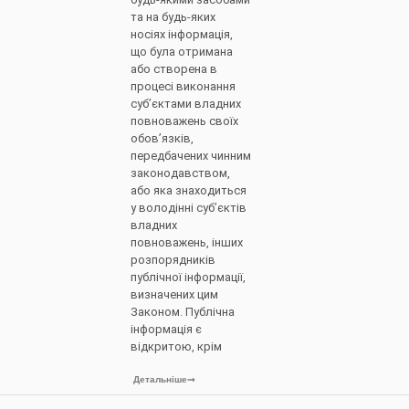
та на будь-яких
носіях інформація,
що була отримана
або створена в
процесі виконання
суб’єктами владних
повноважень своїх
обов’язків,
передбачених чинним
законодавством,
або яка знаходиться
у володінні суб’єктів
владних
повноважень, інших
розпорядників
публічної інформації,
визначених цим
Законом. Публічна
інформація є
відкритою, крім
Детальніше