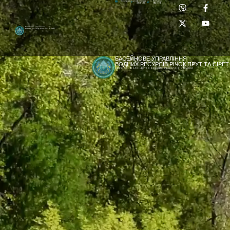
Приймальня:
Лабораторія:
dpbuvr@dpbuvr.gov.ua
(0372) 51-14-56
(0372) 53-92-00
Басейнове управління
водних ресурсів річок Прут та Сірет
БАСЕЙНОВЕ УПРАВЛІННЯ
ВОДНИХ РЕСУРСІВ РІЧОК ПРУТ ТА СІРЕТ
ДЕРЖАВНЕ АГЕНТСТВО ВОДНИХ РЕСУРСІВ УКРАЇНИ
[newyear_garland]