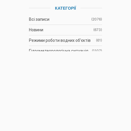
КАТЕГОРІЇ
Всі записи
(2076)
Новини
(673)
Режими роботи водних об’єктів
(61)
Гідрометеорологічна ситуація
(1107)
До відома водокористувачів
(3)
Протоколи засідань Басейнової
(9)
ради
Оголошення
(35)
АРХІВ