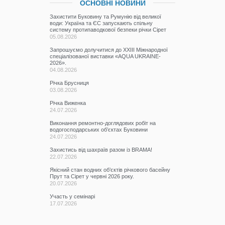
ОСНОВНІ НОВИНИ
Захистити Буковину та Румунію від великої
води: Україна та ЄС запускають спільну
систему протипаводкової безпеки річки Сірет
05.08.2026
Запрошуємо долучитися до ХХІІІ Міжнародної
спеціалізованої виставки «AQUA UKRAINE-
2026».
04.08.2026
Річка Брусниця
03.08.2026
Річка Виженка
24.07.2026
Виконання ремонтно-доглядових робіт на
водогосподарських об’єктах Буковини
24.07.2026
Захистись від шахраїв разом із BRAMA!
22.07.2026
Якісний стан водних об’єктів річкового басейну
Прут та Сірет у червні 2026 року.
20.07.2026
Участь у семінарі
17.07.2026